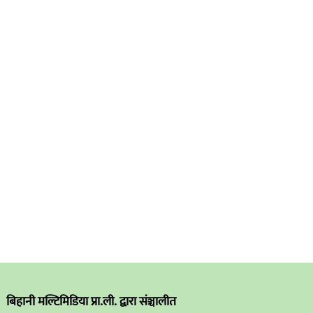
बिहानी मल्टिमिडिया प्रा.ली. द्वारा संञ्चालीत