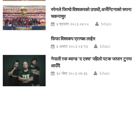
स्पेनले जित्यो विश्वकपको उपाधी,अर्जेन्टिनाको सपना
चकनाचुर
४ श्रावण २०८३ ०४:०८
bihani
फिफा विश्वकप प्रत्यक्ष लाईभ
४ असार २०८३ ०३:१३
bihani
नेपाली रक ब्यान्ड ‘द एक्स’ पहिलो पटक जापान टुरमा
आउँदै
३० जेष्ठ २०८३ ०७:३६
bihani