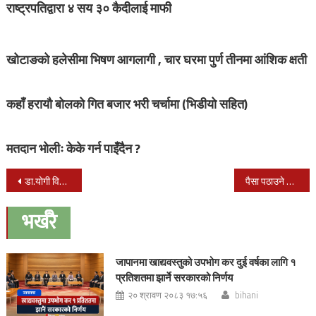
राष्ट्रपतिद्वारा ४ सय ३० कैदीलाई माफी
खोटाङको हलेसीमा भिषण आगलागी , चार घरमा पुर्ण तीनमा आंशिक क्षती
कहाँ हरायौ बोलको गित बजार भरी चर्चामा (भिडीयो सहित)
मतदान भोलीः केके गर्न पाइँदैन ?
Post
डा.योगी विकासानन्दद्वारा उत्प्रेरक प्रवचन नेपालगन्जमा
पैसा पठाउने केपिलाई भारतमा पैसाकै मालाले सम्मान
navigation
भर्खरै
जापानमा खाद्यवस्तुको उपभोग कर दुई वर्षका लागि १
प्रतिशतमा झार्ने सरकारको निर्णय
२० श्रावण २०८३ १७:५६
bihani