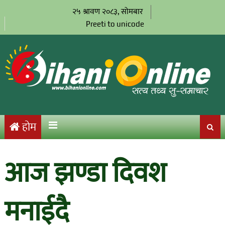
२५ श्रावण २०८३, सोमबार
Preeti to unicode
होम
आज झण्डा दिवश
मनाईदै