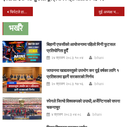
Post
चिर्पटले हानेर आफ्नै नातीले गरे हजुरबा र हजुरअामाको हत्या
दुई अध्यक्ष भएर संसारकै नमूना तरिकाले काम गरेका छौं : प्रम ओली
navigation
भर्खरै
बिहानी एफसीको आयोजनामा पहिलो मिनी फुटसल
प्रतियोगिता हुदैँ
२४ श्रावण २०८३ १०:०४
bihani
जापानमा खाद्यवस्तुको उपभोग कर दुई वर्षका लागि १
प्रतिशतमा झार्ने सरकारको निर्णय
२० श्रावण २०८३ १७:५६
bihani
स्पेनले जित्यो विश्वकपको उपाधी,अर्जेन्टिनाको सपना
चकनाचुर
४ श्रावण २०८३ ०४:०८
bihani