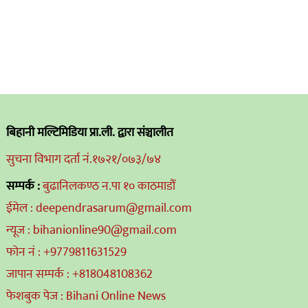
बिहानी मल्टिमिडिया प्रा.ली. द्वारा संञ्चालीत
सुचना विभाग दर्ता नं.१७२१/०७३/७४
सम्पर्क :
बुढानिलकण्ठ न.पा १० काठमाडौं
ईमेल : deependrasarum@gmail.com
न्यूज : bihanionline90@gmail.com
फोन नं : +9779811631529
जापान सम्पर्क : +818048108362
फेशबुक पेज : Bihani Online News