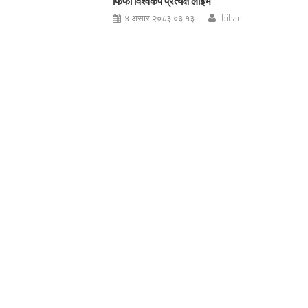
फिफा विश्वकप प्रत्यक्ष लाईभ
४ असार २०८३ ०३:१३
bihani