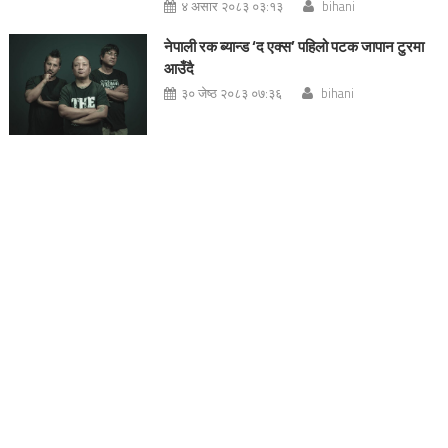
४ असार २०८३ ०३:१३
bihani
नेपाली रक ब्यान्ड ‘द एक्स’ पहिलो पटक जापान टुरमा
आउँदै
३० जेष्ठ २०८३ ०७:३६
bihani