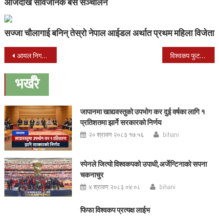
आजदेखि सार्वजनिक बस सञ्चालन
सज्जा चौलागाई बनिन् तेस्रो नेपाल आईडल अर्थात प्रथम महिला विजेता
Post
आयल निगमका खड्कालाई निर्देशकबाट नहटाउन सर्वोच्चको अन्तरिम आदेश
विश्वकप फुटबलका लागि पोल्याण्ड छानियो
navigation
भर्खरै
जापानमा खाद्यवस्तुको उपभोग कर दुई वर्षका लागि १
प्रतिशतमा झार्ने सरकारको निर्णय
२० श्रावण २०८३ १७:५६
bihani
स्पेनले जित्यो विश्वकपको उपाधी,अर्जेन्टिनाको सपना
चकनाचुर
४ श्रावण २०८३ ०४:०८
bihani
फिफा विश्वकप प्रत्यक्ष लाईभ