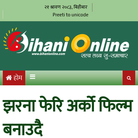
२१ श्रावण २०८३, बिहीबार
Preeti to unicode
होम
झरना फेरि अर्को फिल्म
बनाउदै