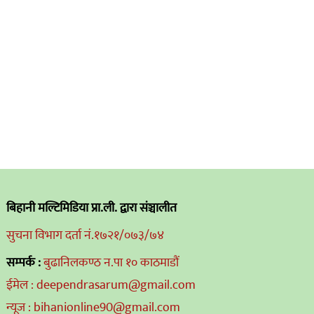
बिहानी मल्टिमिडिया प्रा.ली. द्वारा संञ्चालीत
सुचना विभाग दर्ता नं.१७२१/०७३/७४
सम्पर्क :
बुढानिलकण्ठ न.पा १० काठमाडौं
ईमेल : deependrasarum@gmail.com
न्यूज : bihanionline90@gmail.com