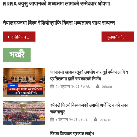
NRNA क्युसु जापानको अध्यक्षमा लामाको उम्मेदवार घोषणा
नेपालगञ्जमा बिश्व रेडियोग्राफि दिवस भब्यताका साथ सम्पन्न
Post
ए डिभिजन लिग फुटबल : मनाङ र मछिन्द्रको भिडन्त बराबरी
सुलेमानीको अन्त्येष्टीमा भागदौड हुँदा-कम्तिमा ३५ जनाको मृत्यु
navigation
भर्खरै
जापानमा खाद्यवस्तुको उपभोग कर दुई वर्षका लागि १
प्रतिशतमा झार्ने सरकारको निर्णय
२० श्रावण २०८३ १७:५६
bihani
स्पेनले जित्यो विश्वकपको उपाधी,अर्जेन्टिनाको सपना
चकनाचुर
४ श्रावण २०८३ ०४:०८
bihani
फिफा विश्वकप प्रत्यक्ष लाईभ