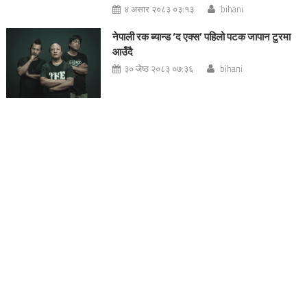
४ असार २०८३ ०३:१३
bihani
नेपाली रक ब्यान्ड ‘द एक्स’ पहिलो पटक जापान टुरमा
आउँदै
३० जेष्ठ २०८३ ०७:३६
bihani