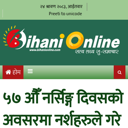
२४ श्रावण २०८३, आईतवार
Preeti to unicode
होम
५७ औँ नर्सिङ्ग दिवसको
अवसरमा नर्शहरुले गरे