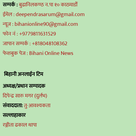
सम्पर्क :
बुढानिलकण्ठ न.पा १० काठमाडौं
ईमेल : deependrasarum@gmail.com
न्यूज : bihanionline90@gmail.com
फोन नं : +9779811631529
जापान सम्पर्क : +818048108362
फेशबुक पेज : Bihani Online News
बिहानी अनलाईन टिम
अध्यक्ष/प्रधान सम्पादक
दिपेन्द्र सारु मगर (दुर्लभ)
संवाददाता:
तु-आवश्यकता
सल्लाहाकार
रञ्जीता ढकाल थापा