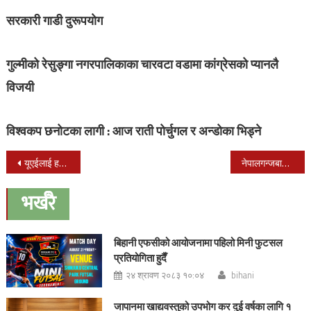
सरकारी गाडी दुरूपयाेग
गुल्मीको रेसुङ्गा नगरपालिकाका चारवटा वडामा कांग्रेसको प्यानलै
विजयी
विश्वकप छनोटका लागी : आज राती पोर्चुगल र अन्डोका भिड्ने
Post
यूएईलाई हराउँदै नेपालले जित्यो एकदिवसीय सिरिज
नेपालगन्जबाट दाङ जाँदै गरेको बस लमहिमा दुर्घटना : २५ घाईते
navigation
भर्खरै
बिहानी एफसीको आयोजनामा पहिलो मिनी फुटसल
प्रतियोगिता हुदैँ
२४ श्रावण २०८३ १०:०४
bihani
जापानमा खाद्यवस्तुको उपभोग कर दुई वर्षका लागि १