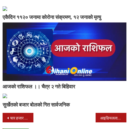
एकैदिन ११२० जनामा कोरोना संक्रमण, १२ जनाको मृत्यु
आजको राशिफल ।। चैत्र २ गते बिहिवार
सुर्खेतको बजार बोलको गित सार्वजनिक
Post
चार हजार अबैध चल्ला सहित दुई जना प्रकाउ
आइडियललाई ४५ रनले हराउँदै होलिल्याण्ड मावी विजयी