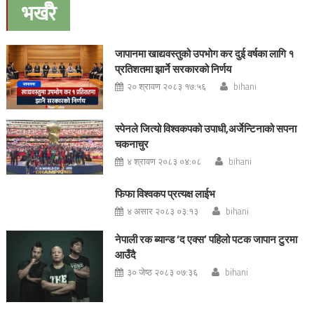
navigation
भर्खरै
जापानमा खाद्यवस्तुको उपभोग कर दुई वर्षका लागि १
प्रतिशतमा झार्ने सरकारको निर्णय
२० श्रावण २०८३ १७:५६
bihani
स्पेनले जित्यो विश्वकपको उपाधी,अर्जेन्टिनाको सपना
चकनाचुर
४ श्रावण २०८३ ०४:०८
bihani
फिफा विश्वकप प्रत्यक्ष लाईभ
४ असार २०८३ ०३:१३
bihani
नेपाली रक ब्यान्ड ‘द एक्स’ पहिलो पटक जापान टुरमा
आउँदै
३० जेष्ठ २०८३ ०७:३६
bihani