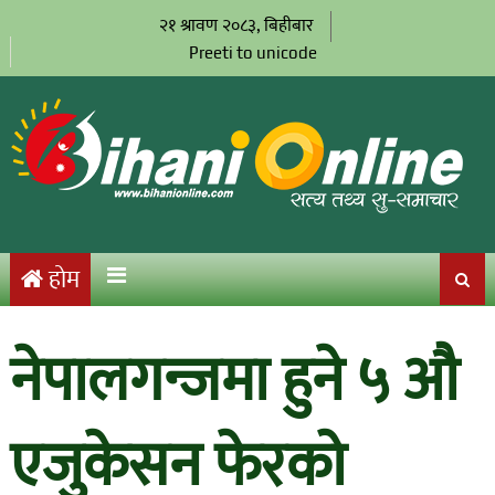
२१ श्रावण २०८३, बिहीबार
Preeti to unicode
होम
नेपालगन्जमा हुने ५ औ
एजुकेसन फेरको