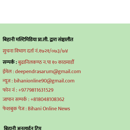
बिहानी मल्टिमिडिया प्रा.ली. द्वारा संञ्चालीत
सुचना विभाग दर्ता नं.१७२१/०७३/७४
सम्पर्क :
बुढानिलकण्ठ न.पा १० काठमाडौं
ईमेल : deependrasarum@gmail.com
न्यूज : bihanionline90@gmail.com
फोन नं : +9779811631529
जापान सम्पर्क : +818048108362
फेशबुक पेज : Bihani Online News
बिहानी अनलाईन टिम