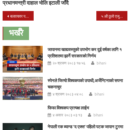
प्रधानमन्त्री दाहाल भोलि इटाली जाँदै
Post
बलात्कार पछि बालिकाको हत्या
५ औ ठूलो एजुकेसन फेर सफलताका साथ सम्पन्न भयो : प्रदेश ५ का को.भरत बिष्ट
navigation
भर्खरै
जापानमा खाद्यवस्तुको उपभोग कर दुई वर्षका लागि १
प्रतिशतमा झार्ने सरकारको निर्णय
२० श्रावण २०८३ १७:५६
bihani
स्पेनले जित्यो विश्वकपको उपाधी,अर्जेन्टिनाको सपना
चकनाचुर
४ श्रावण २०८३ ०४:०८
bihani
फिफा विश्वकप प्रत्यक्ष लाईभ
४ असार २०८३ ०३:१३
bihani
नेपाली रक ब्यान्ड ‘द एक्स’ पहिलो पटक जापान टुरमा