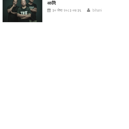
आउँदै
३० जेष्ठ २०८३ ०७:३६
bihani