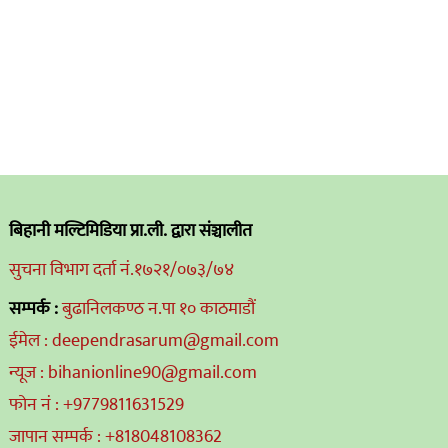
बिहानी मल्टिमिडिया प्रा.ली. द्वारा संञ्चालीत
सुचना विभाग दर्ता नं.१७२१/०७३/७४
सम्पर्क :
बुढानिलकण्ठ न.पा १० काठमाडौं
ईमेल : deependrasarum@gmail.com
न्यूज : bihanionline90@gmail.com
फोन नं : +9779811631529
जापान सम्पर्क : +818048108362