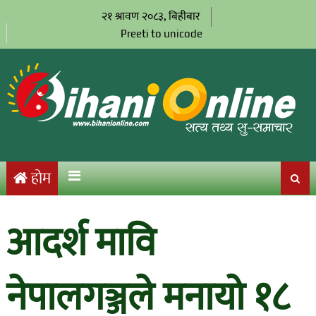
२१ श्रावण २०८३, बिहीबार
Preeti to unicode
होम
आदर्श मावि
नेपालगञ्जले मनायो १८