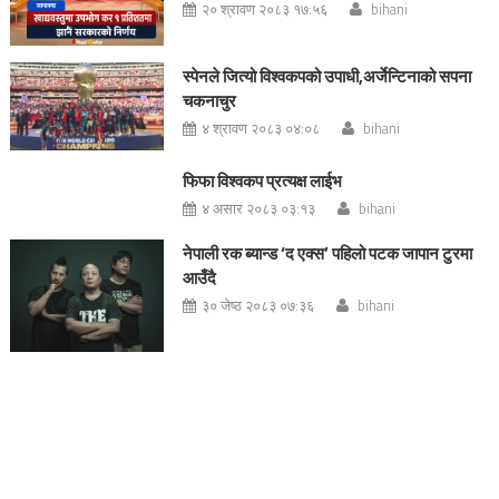
२० श्रावण २०८३ १७:५६
bihani
स्पेनले जित्यो विश्वकपको उपाधी,अर्जेन्टिनाको सपना
चकनाचुर
४ श्रावण २०८३ ०४:०८
bihani
फिफा विश्वकप प्रत्यक्ष लाईभ
४ असार २०८३ ०३:१३
bihani
नेपाली रक ब्यान्ड ‘द एक्स’ पहिलो पटक जापान टुरमा
आउँदै
३० जेष्ठ २०८३ ०७:३६
bihani