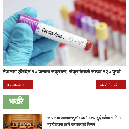
नेपालमा एकैदिन १० जनामा संक्रमण, संक्रमितको संख्या १२० पुग्यो
Post
उडानले गर्यो मोटिभेसनल सेमिनार तथा नयाँ वर्ष विशेष कार्यक्रम
लनटेनिस खेलमा दिदीभाइलाई स्वर्ण
navigation
भर्खरै
जापानमा खाद्यवस्तुको उपभोग कर दुई वर्षका लागि १
प्रतिशतमा झार्ने सरकारको निर्णय