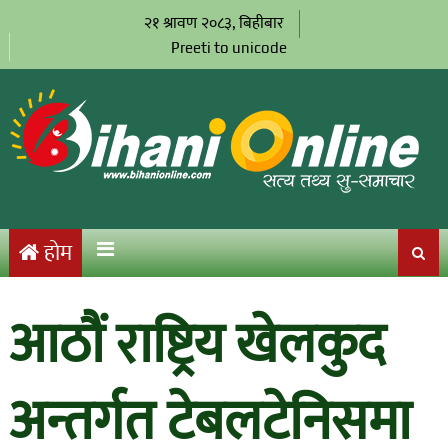
२१ श्रावण २०८३, बिहीबार
Preeti to unicode
होम
आठौं राष्ट्रिय खेलकुद
अन्तर्गत टेबलटेनिसमा