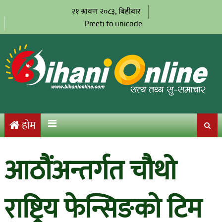
२१ श्रावण २०८३, बिहीबार
Preeti to unicode
होम
आठौंअन्तर्गत चौथो
राष्ट्रिय फेन्सिङको टिम