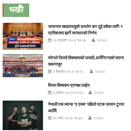
navigation
भर्खरै
जापानमा खाद्यवस्तुको उपभोग कर दुई वर्षका लागि १
प्रतिशतमा झार्ने सरकारको निर्णय
२० श्रावण २०८३ १७:५६
bihani
स्पेनले जित्यो विश्वकपको उपाधी,अर्जेन्टिनाको सपना
चकनाचुर
४ श्रावण २०८३ ०४:०८
bihani
फिफा विश्वकप प्रत्यक्ष लाईभ
४ असार २०८३ ०३:१३
bihani
नेपाली रक ब्यान्ड ‘द एक्स’ पहिलो पटक जापान टुरमा
आउँदै
३० जेष्ठ २०८३ ०७:३६
bihani