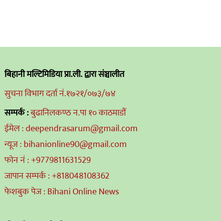
बिहानी मल्टिमिडिया प्रा.ली. द्वारा संञ्चालीत
सुचना विभाग दर्ता नं.१७२१/०७३/७४
सम्पर्क :
बुढानिलकण्ठ न.पा १० काठमाडौं
ईमेल : deependrasarum@gmail.com
न्यूज : bihanionline90@gmail.com
फोन नं : +9779811631529
जापान सम्पर्क : +818048108362
फेशबुक पेज : Bihani Online News