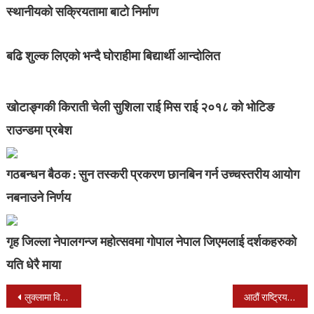
स्थानीयको सक्रियतामा बाटो निर्माण
बढि शुल्क लिएको भन्दै घोराहीमा बिद्यार्थी आन्दोलित
खोटाङ्गकी किराती चेली सुशिला राई मिस राई २०१८ को भोटिङ
राउन्डमा प्रबेश
गठबन्धन बैठक : सुन तस्करी प्रकरण छानबिन गर्न उच्चस्तरीय आयोग
नबनाउने निर्णय
गृह जिल्ला नेपालगन्ज महोत्सवमा गोपाल नेपाल जिएमलाई दर्शकहरुको
यति धेरै माया
Post
लुक्लामा विमान र हेलिकोप्टर दुर्घटनाः मृत्यु हुनेको संख्या ३ पुग्यो
आठौं राष्ट्रिय खेलकुद अन्तर्गत साईक्लिङ प्रतियोगितामा आर्मी च्याम्पियन