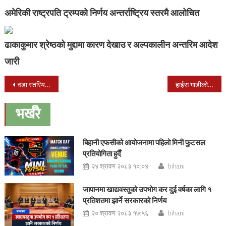
अमेरिकी राष्ट्रपति ट्रम्पको निर्णय अन्तर्राष्ट्रिय स्तरमै आलोचित
ढाकाकुमार श्रेष्ठको मुद्दामा कारण देखाउ र अल्पकालीन अन्तरिम आदेश
जारी
Post
वडा स्तरिय क्रिकेट प्रतियोगितामा वडा नं.३ र २३ विजयी
हाईस गाडीको ठक्करबाट एकजना बृद्ध महिला सिकिस्त घाईते
navigation
भर्खरै
बिहानी एफसीको आयोजनामा पहिलो मिनी फुटसल
प्रतियोगिता हुदैँ
२४ श्रावण २०८३ १०:०४
bihani
जापानमा खाद्यवस्तुको उपभोग कर दुई वर्षका लागि १
प्रतिशतमा झार्ने सरकारको निर्णय
२० श्रावण २०८३ १७:५६
bihani