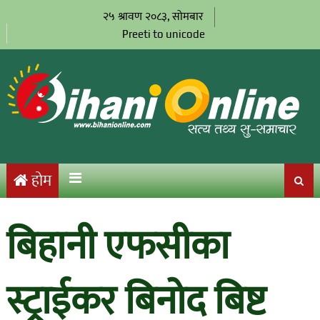
२५ श्रावण २०८३, सोमबार
Preeti to unicode
होम
बिहानी एफसीका
स्ट्राईकर बिनोद बिष्ट