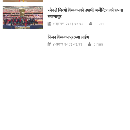
स्पेनले जित्यो विश्वकपको उपाधी,अर्जेन्टिनाको सपना
चकनाचुर
४ श्रावण २०८३ ०४:०८
bihani
फिफा विश्वकप प्रत्यक्ष लाईभ
४ असार २०८३ ०३:१३
bihani