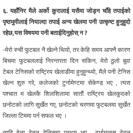
६. यहाँनिर मैले अर्को कुरालाई यसैमा जोड्न चाँहे तपाईको
पृष्ठभुमीलाई नियाल्दा तपाई अन्य खेलमा पनी उत्कृष्ट हुनुहुदो
रहेछ,यस विषयमा पनी बताईदिनुहोस् न ?
-मेरो रुची फुटबल नै खेल्ने थियो, तर केहि समय आफ्नै कारण
बिचमा फुटबललाई निरन्तरता दिन सकिन, मेरो ठुलो बुवा
टेबल टेनिसको राष्ट्रिय खेलाडीमा हुनुहुन्थ्यो, मैले पनी टेनिस
खेल्न शुरु गरे, कलेजको टुर्नामेण्टमा सेकेण्ड भए , त्यस
पश्चात म खेलकै शिलशिलामा सातौं राष्ट्रिय खेलकुदको
छनोटको लागि सुर्खेत गए, छनोटको चरणमा फुटबलमा सुर्खेत
जिल्ला टिममा पर्न सफल भए ।
त्यहि बेला टेबल टेनिसमा प्रथम भए , दुर्भाग्यबस टेवल