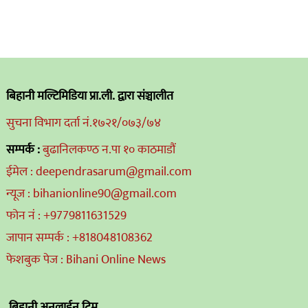
बिहानी मल्टिमिडिया प्रा.ली. द्वारा संञ्चालीत
सुचना विभाग दर्ता नं.१७२१/०७३/७४
सम्पर्क :
बुढानिलकण्ठ न.पा १० काठमाडौं
ईमेल : deependrasarum@gmail.com
न्यूज : bihanionline90@gmail.com
फोन नं : +9779811631529
जापान सम्पर्क : +818048108362
फेशबुक पेज : Bihani Online News
बिहानी अनलाईन टिम