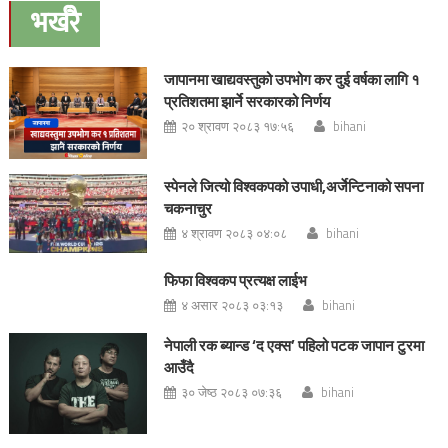
navigation
भर्खरै
जापानमा खाद्यवस्तुको उपभोग कर दुई वर्षका लागि १
प्रतिशतमा झार्ने सरकारको निर्णय
२० श्रावण २०८३ १७:५६
bihani
स्पेनले जित्यो विश्वकपको उपाधी,अर्जेन्टिनाको सपना
चकनाचुर
४ श्रावण २०८३ ०४:०८
bihani
फिफा विश्वकप प्रत्यक्ष लाईभ
४ असार २०८३ ०३:१३
bihani
नेपाली रक ब्यान्ड ‘द एक्स’ पहिलो पटक जापान टुरमा
आउँदै
३० जेष्ठ २०८३ ०७:३६
bihani