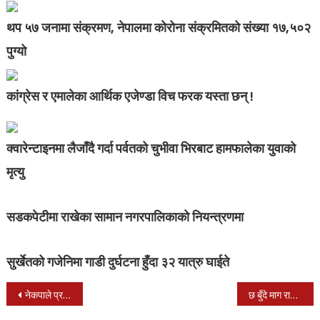
थप ५७ जनामा संक्रमण, नेपालमा कोरोना संक्रमितको संख्या १७,५०२
पुग्यो
कांग्रेस र एमालेका आर्थिक एजेण्डा विच फरक यस्ता छन् !
क्वारेन्टाइनमा लैजाँदै गर्दा पर्वतको चुभीवा भिरबाट हामफालेका युवाको
मृत्यु
सडकपेटीमा राखेका सामान नगरपालिकाको नियन्त्रणमा
सुर्खेतको गजेनिमा गाडी दुर्घटना हुँदा ३२ यात्रु घाईते
Post
नेकपाले प्रचण्डको अध्यक्षतामा सांगठनिक तथा पार्टीका अन्य निर्णय गर्ने
छ बुँदे माग राख्दै विद्यार्थी संगठनहरुद्वारा प्रेस विज्ञप्ति जारी