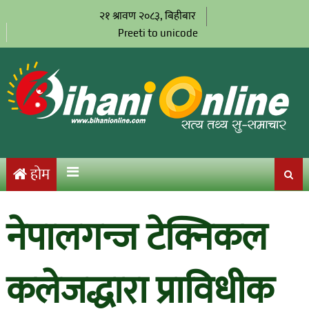
२१ श्रावण २०८३, बिहीबार
Preeti to unicode
होम
नेपालगन्ज टेक्निकल
कलेजद्धारा प्राविधीक