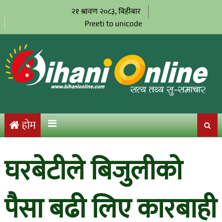
२१ श्रावण २०८३, बिहीबार
Preeti to unicode
होम
घरबेटीले बिजुलीको
पैसा बढी लिए कारबाही