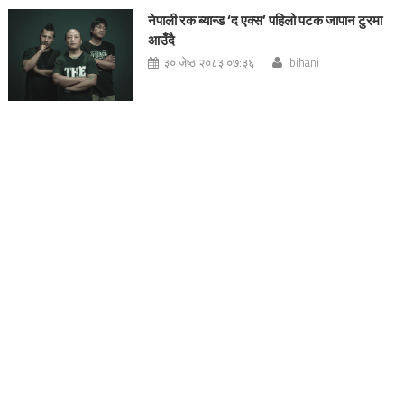
नेपाली रक ब्यान्ड ‘द एक्स’ पहिलो पटक जापान टुरमा
आउँदै
३० जेष्ठ २०८३ ०७:३६
bihani