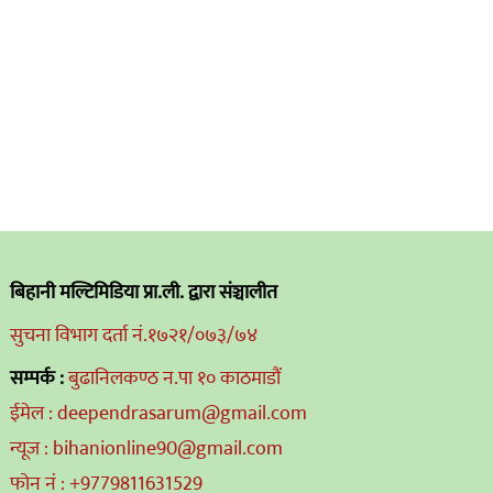
बिहानी मल्टिमिडिया प्रा.ली. द्वारा संञ्चालीत
सुचना विभाग दर्ता नं.१७२१/०७३/७४
सम्पर्क :
बुढानिलकण्ठ न.पा १० काठमाडौं
ईमेल : deependrasarum@gmail.com
न्यूज : bihanionline90@gmail.com
फोन नं : +9779811631529