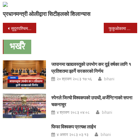
प्रधानमन्त्री ओलीद्वारा सिटीहलको शिलान्यास
Post
सुदूरपश्चिममा डेंगुबाट एकको मृत्यु, २४ जनामा संक्रमण भेटियो
फुकुओकामा पहिलो पटक अन्तर्राष्ट्रिय चुनागु फुटसल कप हुने
navigation
भर्खरै
जापानमा खाद्यवस्तुको उपभोग कर दुई वर्षका लागि १
प्रतिशतमा झार्ने सरकारको निर्णय
२० श्रावण २०८३ १७:५६
bihani
स्पेनले जित्यो विश्वकपको उपाधी,अर्जेन्टिनाको सपना
चकनाचुर
४ श्रावण २०८३ ०४:०८
bihani
फिफा विश्वकप प्रत्यक्ष लाईभ
४ असार २०८३ ०३:१३
bihani