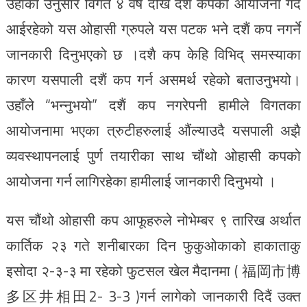
उहाँका उनुसार विगत ४ वर्ष देखि दशैं कपको आयोजना गर्दै
आईरहेको यस ओहासी ग्रुपले यस पटक भने दशैं कप नगर्ने
जानकारी दिनुभएको छ ।दशै कप केहि विभिद् समस्याका
कारण यसपाली दशैं कप गर्न असमर्थ रहेको बताउनुभयो।
उहाँले “भन्नुभयो” दशैं कप नगरेपनी हामीले विगतका
आयोजनामा भएका त्रुटीहरुलाई औंल्याउदै यसपाली अझै
व्यवस्थापनलाई पुर्ण तयारीका साथ चौंथो ओहासी कपको
आयोजना गर्न लागिरहेका हामीलाई जानकारी दिनुभयो ।
यस चौंथो ओहासी कप आफूहरुले नोभेम्बर ९ तारिख अर्थात
कार्तिक २३ गते शनीबारका दिन फुकुओकाको हाकाताकु
इसोदा २-३-३ मा रहेको फुटसल खेल मैदानमा ( 福岡市博
多区井相田2- 3-3 )गर्न लागेको जानकारी दिदैं उक्त