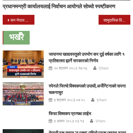
प्रधानमन्त्री कार्यालयलाई निर्वाचन आयोगले सोध्यो स्पष्टीकरण
Post
सन नेपाल लाईफ इन्स्योरेन्स कम्पनी लिमिटेडले गर्यो रक्तदान कार्यक्रम
सामुदायिक विद्यालयमा छुट्टै पहिचान बनाउन सफल शिवपुरी मावि ७१ औं वर्षमा
navigation
भर्खरै
जापानमा खाद्यवस्तुको उपभोग कर दुई वर्षका लागि १
प्रतिशतमा झार्ने सरकारको निर्णय
२० श्रावण २०८३ १७:५६
bihani
स्पेनले जित्यो विश्वकपको उपाधी,अर्जेन्टिनाको सपना
चकनाचुर
४ श्रावण २०८३ ०४:०८
bihani
फिफा विश्वकप प्रत्यक्ष लाईभ
४ असार २०८३ ०३:१३
bihani
नेपाली रक ब्यान्ड ‘द एक्स’ पहिलो पटक जापान टुरमा