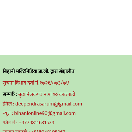
बिहानी मल्टिमिडिया प्रा.ली. द्वारा संञ्चालीत
सुचना विभाग दर्ता नं.१७२१/०७३/७४
सम्पर्क :
बुढानिलकण्ठ न.पा १० काठमाडौं
ईमेल : deependrasarum@gmail.com
न्यूज : bihanionline90@gmail.com
फोन नं : +9779811631529