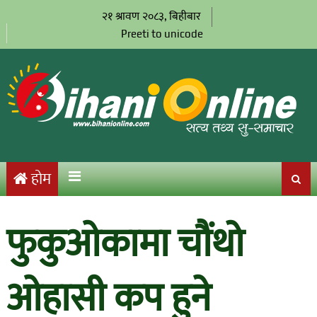
२१ श्रावण २०८३, बिहीबार
Preeti to unicode
होम
फुकुओकामा चौंथो
ओहासी कप हुने