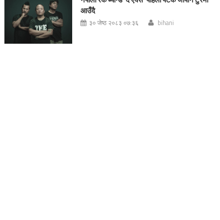
आउँदै
३० जेष्ठ २०८३ ०७:३६
bihani