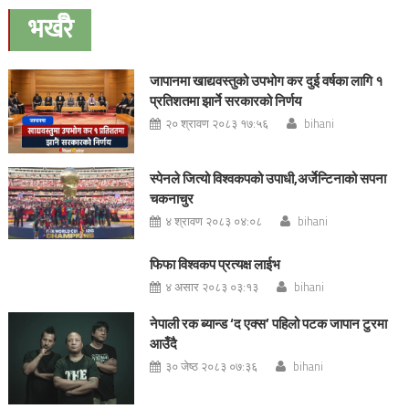
navigation
भर्खरै
जापानमा खाद्यवस्तुको उपभोग कर दुई वर्षका लागि १
प्रतिशतमा झार्ने सरकारको निर्णय
२० श्रावण २०८३ १७:५६
bihani
स्पेनले जित्यो विश्वकपको उपाधी,अर्जेन्टिनाको सपना
चकनाचुर
४ श्रावण २०८३ ०४:०८
bihani
फिफा विश्वकप प्रत्यक्ष लाईभ
४ असार २०८३ ०३:१३
bihani
नेपाली रक ब्यान्ड ‘द एक्स’ पहिलो पटक जापान टुरमा
आउँदै
३० जेष्ठ २०८३ ०७:३६
bihani