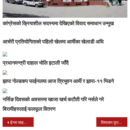
कांग्रेसको क्रियाशील सदस्यमा देखिएको विवाद समाधान उन्मुख
आर्चरी प्रतियोगिताको पहिलो खेलमा आर्मीका खेलाडी अघि
प्रधानमन्त्री दाहाल भोलि इटाली जाँदै
झापा गोल्डकप फाईनलमा आज त्रिभुवन आर्मी र झापा-११ भिडने
नर्सिङ दिवसको अवसरमा खाजा खर्च कटौती गरि नर्सले गरे
बिरामीहरुलाई फलफूल वितरण
Post
ईन्जा साहसी पत्रकारिताको पुरस्कार पत्रकार अजयबाबु शिवाकोटीलाई प्रदान गरिने
विश्वकप फुटबलको छनोट : अहिले नेपाल र अष्ट्रेलीया भिड्दै (Live)