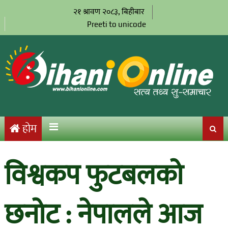
२१ श्रावण २०८३, बिहीबार
Preeti to unicode
होम
विश्वकप फुटबलको
छनोट : नेपालले आज