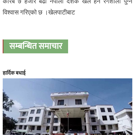
करिब ७ हजार बढी नेपाली दर्शक खेल हेर्न रंगशाला पुग्ने
विश्वास गरिएको छ ।खेलपाटीबाट
सम्बन्धित समाचार
हार्दिक बधाई