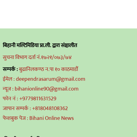
बिहानी मल्टिमिडिया प्रा.ली. द्वारा संञ्चालीत
सुचना विभाग दर्ता नं.१७२१/०७३/७४
सम्पर्क :
बुढानिलकण्ठ न.पा १० काठमाडौं
ईमेल : deependrasarum@gmail.com
न्यूज : bihanionline90@gmail.com
फोन नं : +9779811631529
जापान सम्पर्क : +818048108362
फेशबुक पेज : Bihani Online News