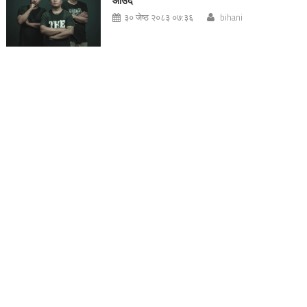
आउँदै
३० जेष्ठ २०८३ ०७:३६
bihani