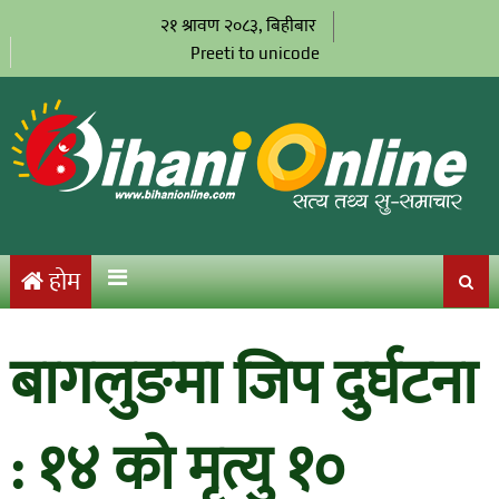
२१ श्रावण २०८३, बिहीबार
Preeti to unicode
होम
बागलुङमा जिप दुर्घटना
: १४ को मृत्यु १०