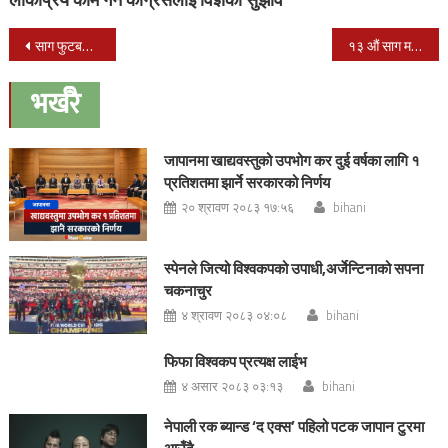
Post
साग फुटबल : आज नेपालको पुरुष र महिला दुवै टोलीले खेल्ने
१३ औं साग महिला फुटबल : नेपाल संग श्रीलंका १–० गोलले पराजीत
navigation
भर्खरै
जापानमा खाद्यवस्तुको उपभोग कर दुई वर्षका लागि १
प्रतिशतमा झार्ने सरकारको निर्णय
२० श्रावण २०८३ १७:५६
bihani
स्पेनले जित्यो विश्वकपको उपाधी,अर्जेन्टिनाको सपना
चकनाचुर
४ श्रावण २०८३ ०४:०८
bihani
फिफा विश्वकप प्रत्यक्ष लाईभ
४ असार २०८३ ०३:१३
bihani
नेपाली रक ब्यान्ड ‘द एक्स’ पहिलो पटक जापान टुरमा