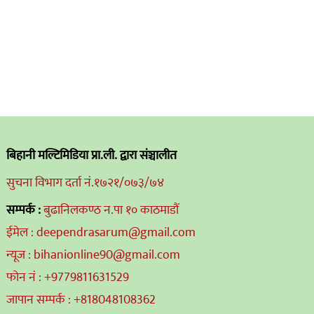
बिहानी मल्टिमिडिया प्रा.ली. द्वारा संञ्चालीत
सुचना विभाग दर्ता नं.१७२१/०७३/७४
सम्पर्क :
बुढानिलकण्ठ न.पा १० काठमाडौं
ईमेल : deependrasarum@gmail.com
न्यूज : bihanionline90@gmail.com
फोन नं : +9779811631529
जापान सम्पर्क : +818048108362