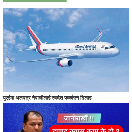
युएईमा अलपत्र नेपालीलाई स्वदेश फर्काउन ढिलाइ