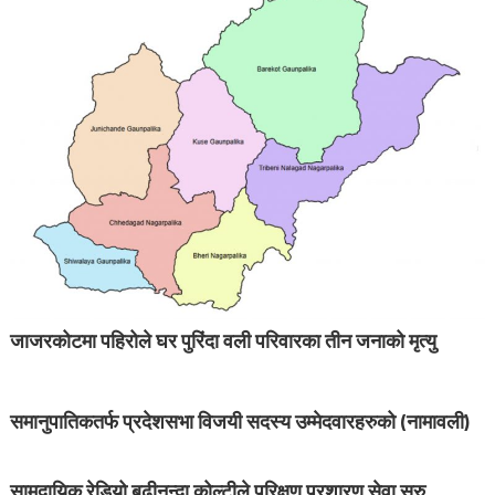
जाजरकोटमा पहिरोले घर पुरिंदा वली परिवारका तीन जनाको मृत्यु
समानुपातिकतर्फ प्रदेशसभा विजयी सदस्य उम्मेदवारहरुको (नामावली)
सामुदायिक रेडियो बुढीनन्दा कोल्टीले परिक्षण प्रशारण सेवा सुरु