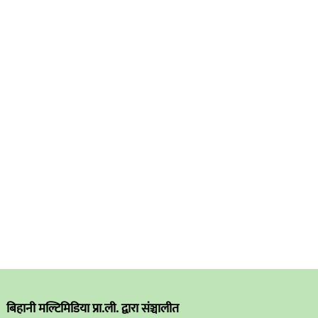
बिहानी मल्टिमिडिया प्रा.ली. द्वारा संञ्चालीत