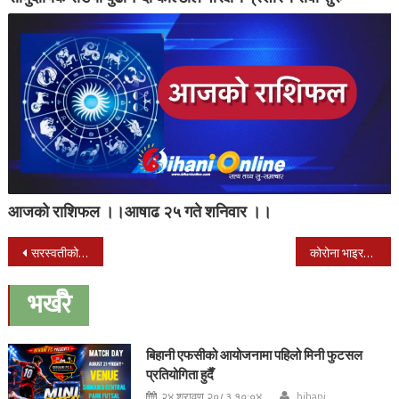
आजको राशिफल ।।आषाढ २५ गते शनिवार ।।
Post
सरस्वतीको पूजाआराधना गरी श्रीपञ्चमी पर्व मनाइँदै
कोरोना भाइरसबारे डब्लूएचओले दियो विश्वलाई नै यस्तो चेतावनी
navigation
भर्खरै
बिहानी एफसीको आयोजनामा पहिलो मिनी फुटसल
प्रतियोगिता हुदैँ
२४ श्रावण २०८३ १०:०४
bihani