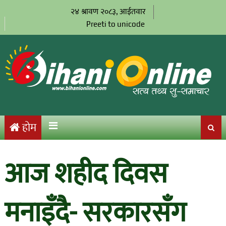
२४ श्रावण २०८३, आईतवार
Preeti to unicode
होम
आज शहीद दिवस
मनाइँदै- सरकारसँग