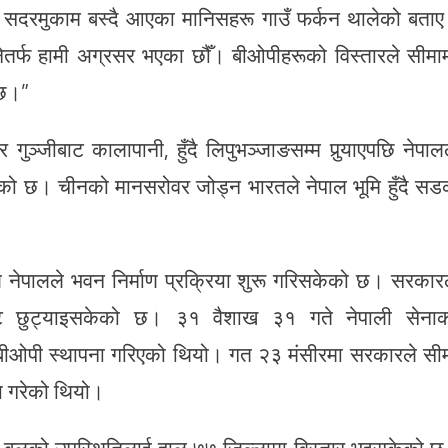
ुला सदरमुकाम बस्दै आएका मानिसहरू गाउँ फर्कन थालेको बता
नेतर्फ हामी अग्रसर भएका छौँ। बीओपीहरूको विस्तारले सीमा
ेछ।”
्जीबाट कालापानी, हुँदै लिपुभञ्जाङसम्म पुर्‍याएपछि नेपाल
ो छ। चीनको मानसरोवर जोड्न भारतले नेपाल भूमि हुँदै स
 नेपालले भवन निर्माण प्रक्रिया शुरू गरिसकेको छ। सरकार
ेट छुट्याइसकेको छ। ३१ वैशाख ३१ गते नेपाली सेना
‍याएर बीओपी स्थापना गरिएको थियो। गत २३ मंसीरमा सरकारले सी
णय गरेको थियो।
हरी बलको उपस्थितिलाई हाल ७७ जिल्लामा विस्तार भइसकेको 