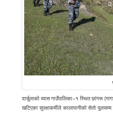
दार्चुलाको व्यास गाउँपालिका–१ स्थित छांगरू (गा
खटिएका सुरक्षाकर्मीले कालापानीको सेतो पुलसम्म