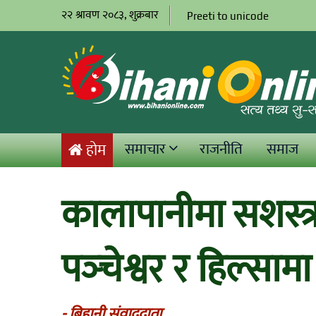
२२ श्रावण २०८३, शुक्रबार
Preeti to unicode
समाचार
राजनीति
समाज
होम
कालापानीमा सशस्त्
पञ्‍चेश्वर र हिल्साम
- बिहानी संवाददाता