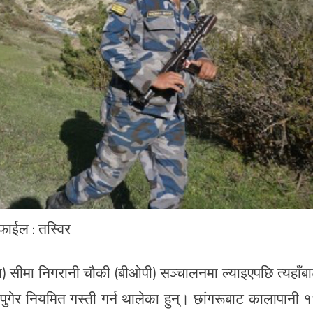
फाईल : तस्विर
गा) सीमा निगरानी चौकी (बीओपी) सञ्चालनमा ल्याइएपछि त्यहाँब
 पुगेर नियमित गस्ती गर्न थालेका हुन्। छांगरूबाट कालापानी 