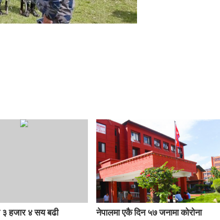
मा ३ हजार ४ सय बढी
नेपालमा एकै दिन ५७ जनामा कोरोना