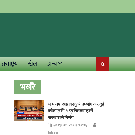
्तराष्ट्रिय
खेल
अन्य
भर्खरै
जापानमा खाद्यवस्तुको उपभोग कर दुई
वर्षका लागि १ प्रतिशतमा झार्ने
सरकारको निर्णय
२० श्रावण २०८३ १७:५६
bihani