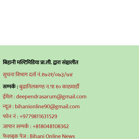
बिहानी मल्टिमिडिया प्रा.ली. द्वारा संञ्चालीत
सुचना विभाग दर्ता नं.१७२१/०७३/७४
सम्पर्क :
बुढानिलकण्ठ न.पा १० काठमाडौं
ईमेल : deependrasarum@gmail.com
न्यूज : bihanionline90@gmail.com
फोन नं : +9779811631529
जापान सम्पर्क : +818048108362
फेशबुक पेज : Bihani Online News