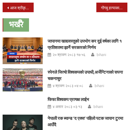
Post
आज श्रीकृष्ण जन्माष्टमी पर्व मनाईदै
गोंगबु हत्याकाण्डमा संलग्न महिलाको बयान: ‘बोहोराले नक्कली फेसबुक बनाएर निर्वस्त्र तस्वीर राखिदिंन्थे’
navigation
भर्खरै
जापानमा खाद्यवस्तुको उपभोग कर दुई वर्षका लागि १
प्रतिशतमा झार्ने सरकारको निर्णय
२० श्रावण २०८३ १७:५६
bihani
स्पेनले जित्यो विश्वकपको उपाधी,अर्जेन्टिनाको सपना
चकनाचुर
४ श्रावण २०८३ ०४:०८
bihani
फिफा विश्वकप प्रत्यक्ष लाईभ
४ असार २०८३ ०३:१३
bihani
नेपाली रक ब्यान्ड ‘द एक्स’ पहिलो पटक जापान टुरमा
आउँदै