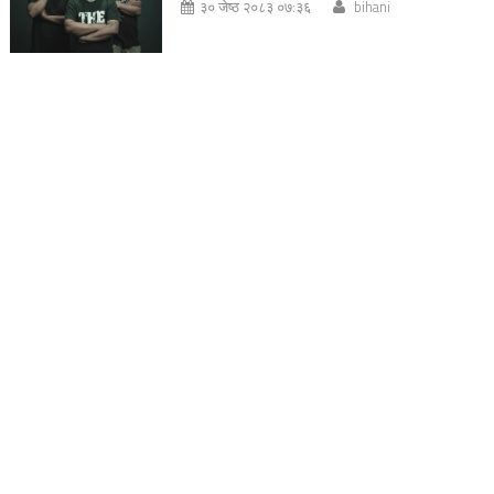
३० जेष्ठ २०८३ ०७:३६
bihani