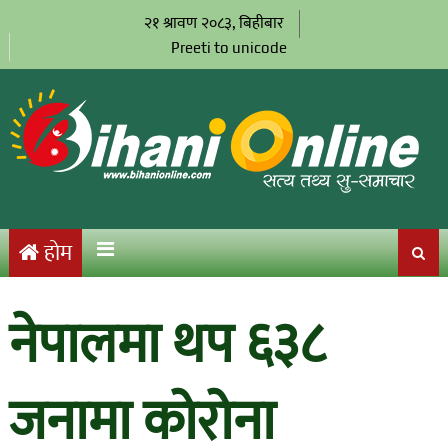
२१ श्रावण २०८३, बिहीबार
Preeti to unicode
होम
नेपालमा थप ६३८
जनामा कोरोना