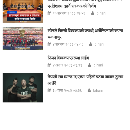
प्रतिशतमा झार्ने सरकारको निर्णय
२० श्रावण २०८३ १७:५६
bihani
स्पेनले जित्यो विश्वकपको उपाधी,अर्जेन्टिनाको सपना
चकनाचुर
४ श्रावण २०८३ ०४:०८
bihani
फिफा विश्वकप प्रत्यक्ष लाईभ
४ असार २०८३ ०३:१३
bihani
नेपाली रक ब्यान्ड ‘द एक्स’ पहिलो पटक जापान टुरमा
आउँदै
३० जेष्ठ २०८३ ०७:३६
bihani