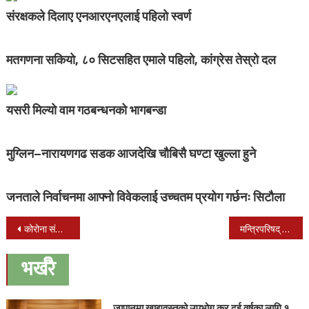
संरक्षकले दिलाए एनआरएनएलाई पहिलो स्वर्ण
मतगणना सकियो, ८० सिटसहित एमाले पहिलो, कांग्रेस तेस्रो दल
यसरी मिल्यो वाम गठबन्धनको भागबन्डा
मुग्लिन–नारायणगढ सडक आजदेखि चौबिसै घण्टा खुल्ला हुने
जनताले निर्वाचनमा आफ्नाे विवेकलाई उच्चतम प्रयोग गर्छनः सिटौला
Post
कोरोना संक्रमणबाट बिहानै गर्भवतीसहित थप ४ जनाको मृत्यु
मन्त्रिपरिषद् बैठकले गरेका २२ निर्णयहरु
navigation
भर्खरै
जापानमा खाद्यवस्तुको उपभोग कर दुई वर्षका लागि १