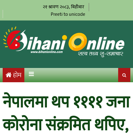
२१ श्रावण २०८३, बिहीबार
Preeti to unicode
होम
नेपालमा थप ११११ जना
कोरोना संक्रमित थपिए,