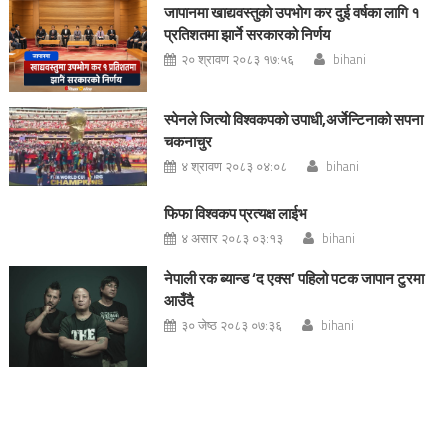
जापानमा खाद्यवस्तुको उपभोग कर दुई वर्षका लागि १
प्रतिशतमा झार्ने सरकारको निर्णय
२० श्रावण २०८३ १७:५६
bihani
स्पेनले जित्यो विश्वकपको उपाधी,अर्जेन्टिनाको सपना
चकनाचुर
४ श्रावण २०८३ ०४:०८
bihani
फिफा विश्वकप प्रत्यक्ष लाईभ
४ असार २०८३ ०३:१३
bihani
नेपाली रक ब्यान्ड ‘द एक्स’ पहिलो पटक जापान टुरमा
आउँदै
३० जेष्ठ २०८३ ०७:३६
bihani