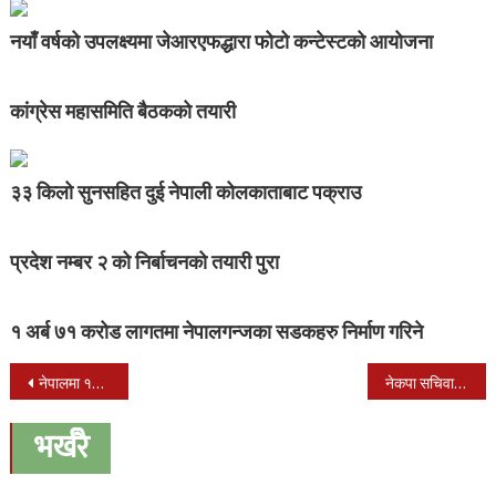
नयाँ वर्षको उपलक्ष्यमा जेआरएफद्धारा फोटो कन्टेस्टको आयोजना
कांग्रेस महासमिति बैठकको तयारी
३३ किलो सुनसहित दुई नेपाली कोलकाताबाट पक्राउ
प्रदेश नम्बर २ को निर्बाचनको तयारी पुरा
१ अर्ब ७१ करोड लागतमा नेपालगन्जका सडकहरु निर्माण गरिने
Post
नेपालमा १२ सय ४ जना कोरोना संक्रमित थपिए, १४ सय ४७ निको भए
नेकपा सचिवालय बैठक आज, उपाध्यक्ष गौतम र प्रवक्ता श्रेष्ठ मध्य एक मन्त्री बन्ने
navigation
भर्खरै