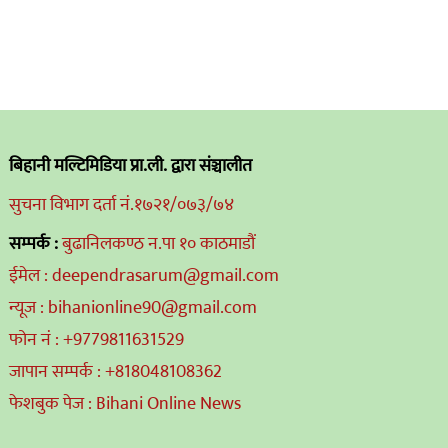
बिहानी मल्टिमिडिया प्रा.ली. द्वारा संञ्चालीत
सुचना विभाग दर्ता नं.१७२१/०७३/७४
सम्पर्क :
बुढानिलकण्ठ न.पा १० काठमाडौं
ईमेल : deependrasarum@gmail.com
न्यूज : bihanionline90@gmail.com
फोन नं : +9779811631529
जापान सम्पर्क : +818048108362
फेशबुक पेज : Bihani Online News