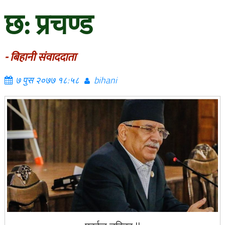
छ: प्रचण्ड
- बिहानी संवाददाता
७ पुस २०७७ १८:५८
bihani