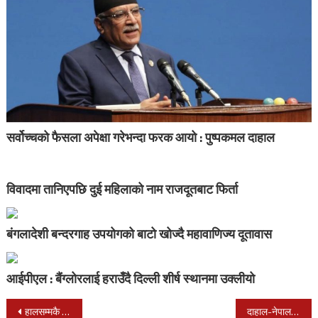
सर्वोच्चको फैसला अपेक्षा गरेभन्दा फरक आयो : पुष्पकमल दाहाल
विवादमा तानिएपछि दुई महिलाको नाम राजदूतबाट फिर्ता
बंगलादेशी बन्दरगाह उपयोगको बाटो खोज्दै महावाणिज्य दूतावास
आईपीएल : बैंग्लोरलाई हराउँदै दिल्ली शीर्ष स्थानमा उक्लीयो
Post
हालसम्मकै उच्च अंकले बढ्यो बजार, करीब ७ अर्बको कारोबार
दाहाल-नेपाल समूहको संसदीय दलको बैठक आज, प्रचण्ड संसदीय दलको नेता बन्दै