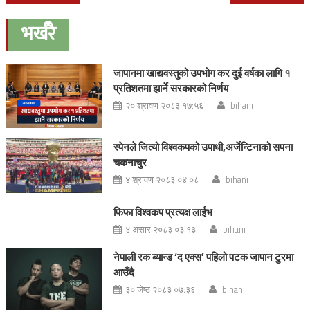
navigation
भर्खरै
जापानमा खाद्यवस्तुको उपभोग कर दुई वर्षका लागि १
प्रतिशतमा झार्ने सरकारको निर्णय
२० श्रावण २०८३ १७:५६
bihani
स्पेनले जित्यो विश्वकपको उपाधी,अर्जेन्टिनाको सपना
चकनाचुर
४ श्रावण २०८३ ०४:०८
bihani
फिफा विश्वकप प्रत्यक्ष लाईभ
४ असार २०८३ ०३:१३
bihani
नेपाली रक ब्यान्ड ‘द एक्स’ पहिलो पटक जापान टुरमा
आउँदै
३० जेष्ठ २०८३ ०७:३६
bihani