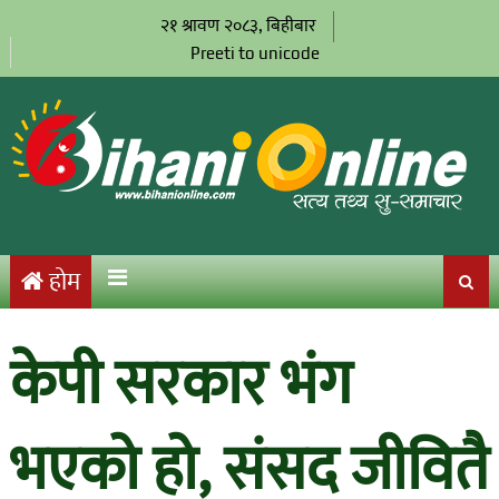
२१ श्रावण २०८३, बिहीबार
Preeti to unicode
होम
केपी सरकार भंग
भएको हो, संसद जीवितै