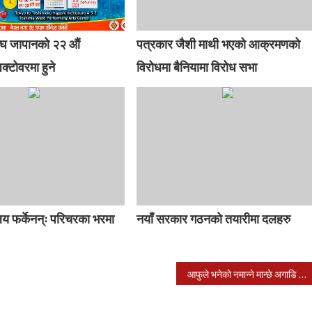
ंघ जापानको २२ औं
पत्रकार जैशी माथी भएको आक्रमणको
्टोवरमा हुने
विरोधमा बैनियामा विरोध सभा
ालय फर्केनन्ः परिचरका भरमा
नयाँ सरकार गठनको तयारीमा दलहरु
आफुले भनेको नमान्ने मान्छे अगाडि देख्नै नहुने चरित्र ओलीमा छ-अध्यक्ष दाहाल