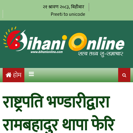
२१ श्रावण २०८३, बिहीबार
Preeti to unicode
होम
राष्ट्रपति भण्डारीद्वारा
रामबहादुर थापा फेरि