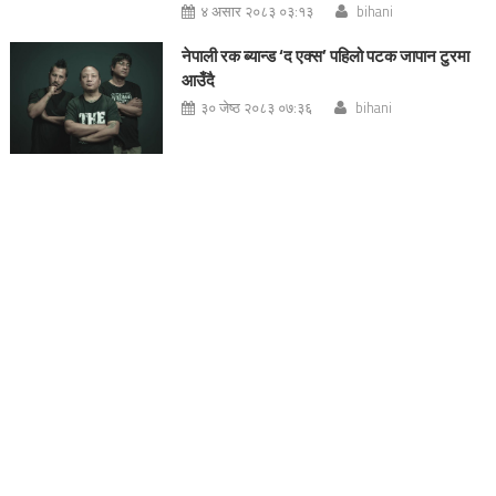
४ असार २०८३ ०३:१३
bihani
नेपाली रक ब्यान्ड ‘द एक्स’ पहिलो पटक जापान टुरमा
आउँदै
३० जेष्ठ २०८३ ०७:३६
bihani