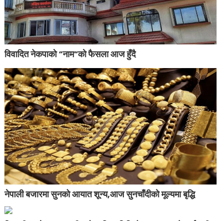
विवादित नेकपाको “नाम“को फैसला आज हुँदै
नेपाली बजारमा सुनको आयात शून्य,आज सुनचाँदीको मूल्यमा बृद्धि