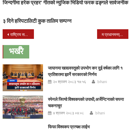
जिन्दगीमा हरेक प्रहर’ गीतको म्युजिक भिडियो फरक ढङ्गले सार्वजनीक
३ दिने हस्पिटालिटी कुक तालिम सम्पन्न
Post
राष्ट्रिय सभाको रिक्त पदमा ३५ दिनभित्र निर्वाचन, आजैबाट दिनगन्ती सुरु
म प्रधानमन्त्री पदका लागि लालायित छैन-कांग्रेस सभापति देउवा
navigation
भर्खरै
जापानमा खाद्यवस्तुको उपभोग कर दुई वर्षका लागि १
प्रतिशतमा झार्ने सरकारको निर्णय
२० श्रावण २०८३ १७:५६
bihani
स्पेनले जित्यो विश्वकपको उपाधी,अर्जेन्टिनाको सपना
चकनाचुर
४ श्रावण २०८३ ०४:०८
bihani
फिफा विश्वकप प्रत्यक्ष लाईभ