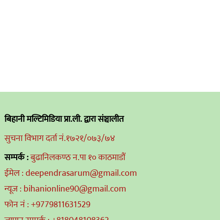
बिहानी मल्टिमिडिया प्रा.ली. द्वारा संञ्चालीत
सुचना विभाग दर्ता नं.१७२१/०७३/७४
सम्पर्क :
बुढानिलकण्ठ न.पा १० काठमाडौं
ईमेल : deependrasarum@gmail.com
न्यूज : bihanionline90@gmail.com
फोन नं : +9779811631529