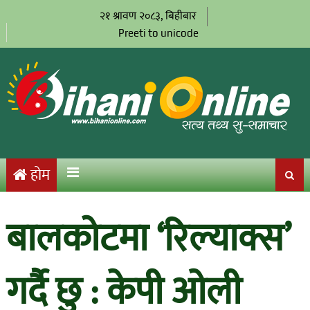
२१ श्रावण २०८३, बिहीबार
Preeti to unicode
होम
बालकोटमा ‘रिल्याक्स’
गर्दै छु : केपी ओली