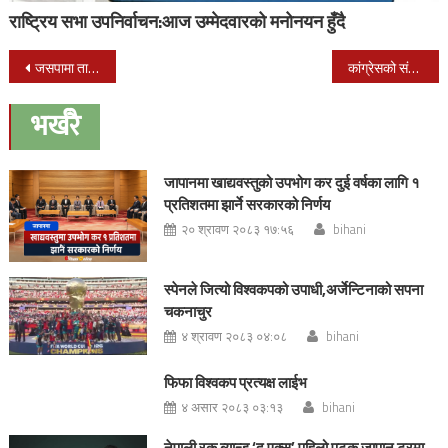
राष्ट्रिय सभा उपनिर्वाचन:आज उम्मेदवारको मनोनयन हुँदै
Post
जसपामा तानातान:महन्थलाई छाडेर उपेन्द्र समूहको बैठकमा पुगे चार सांसद
कांग्रेसको संसदीय दलको वैठक आज आइतबार बस्ने
navigation
भर्खरै
जापानमा खाद्यवस्तुको उपभोग कर दुई वर्षका लागि १
प्रतिशतमा झार्ने सरकारको निर्णय
२० श्रावण २०८३ १७:५६
bihani
स्पेनले जित्यो विश्वकपको उपाधी,अर्जेन्टिनाको सपना
चकनाचुर
४ श्रावण २०८३ ०४:०८
bihani
फिफा विश्वकप प्रत्यक्ष लाईभ
४ असार २०८३ ०३:१३
bihani
नेपाली रक ब्यान्ड ‘द एक्स’ पहिलो पटक जापान टुरमा