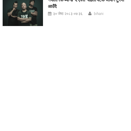
आउँदै
३० जेष्ठ २०८३ ०७:३६
bihani