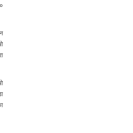
१०
पन
यो
रा
यो
डा
का
।