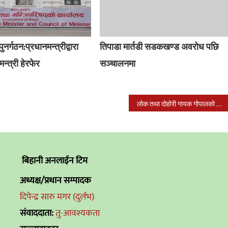
पुनर्गठन:प्रधानमन्त्रीद्वारा
तिपाडा मार्तडी सडकखण्ड अवरोध पछि
न्त्री हेरफेर
सञ्चालनमा
लोक तथा दोहोरी गायक गोपालको पहिलो देउडा गीत : भागी बाइजाउँ बजारमा
बिहानी अनलाईन टिम
अध्यक्ष/प्रधान सम्पादक
दिपेन्द्र सारु मगर (दुर्लभ)
संवाददाता:
तु-आवश्यकता