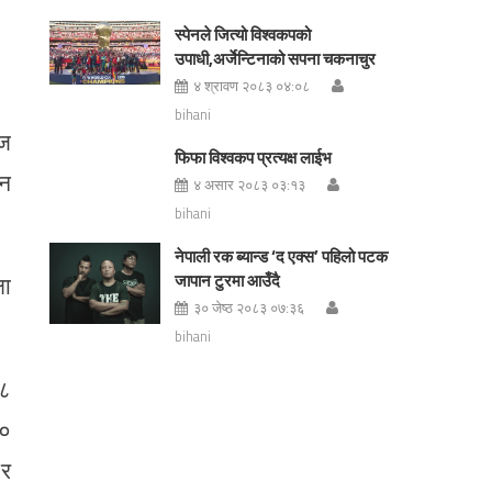
स्पेनले जित्यो विश्वकपको
उपाधी,अर्जेन्टिनाको सपना चकनाचुर
४ श्रावण २०८३ ०४:०८
bihani
्ज
फिफा विश्वकप प्रत्यक्ष लाईभ
मन
४ असार २०८३ ०३:१३
bihani
नेपाली रक ब्यान्ड ‘द एक्स’ पहिलो पटक
षा
जापान टुरमा आउँदै
३० जेष्ठ २०८३ ०७:३६
bihani
 ८
३०
 र