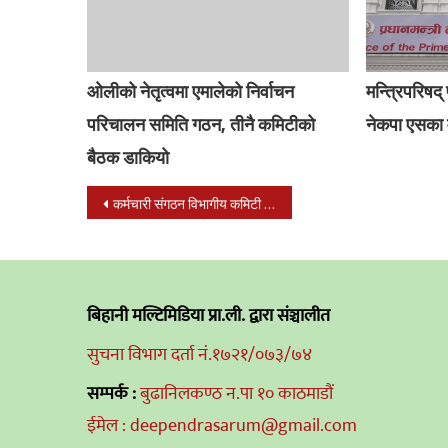
ओलीको नेतृत्वमा एमालेको निर्वाचन
मन्त्रिपरिषद् 
परिचालन समिति गठन, तीनै कमिटीको
नेकपा एसका म
बैठक डाकियो
Post
कर्मचारी संगठन विभागीय कमिटी चिसापानीको अध्यक्षमा पुनः शेरेन्द्र कुमार सोनी निर्वाचित
navigation
बिहानी मल्टिमिडिया प्रा.ली. द्वारा संञ्चालीत
सुचना विभाग दर्ता नं.१७२१/०७३/७४
सम्पर्क :
बुढानिलकण्ठ न.पा १० काठमाडौं
ईमेल : deependrasarum@gmail.com