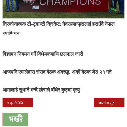
त्रिकोणात्मक टी-ट्वान्टी क्रिकेट: नेदरल्यान्ड्सलाई हराउँदै नेपाल
च्याम्पियन
विज्ञापन नियमन गर्ने विधेयकमाथि छलफल जारी
आजपनि एमालेद्वारा संसद बैठक अवरुद्ध, अर्काे बैठक जेठ २१ गते
आमालाई सुधार्ने भन्दै छोराले बाँधेर कुट्दा मृत्यु
Post
प्रतिनिधिसभाको बैठक आज बस्दै
भारतीय सुरक्षा बलले तुइनको डोरी निकालिदिँदा जयसिंह धामी वेपत्ता
navigation
भर्खरै