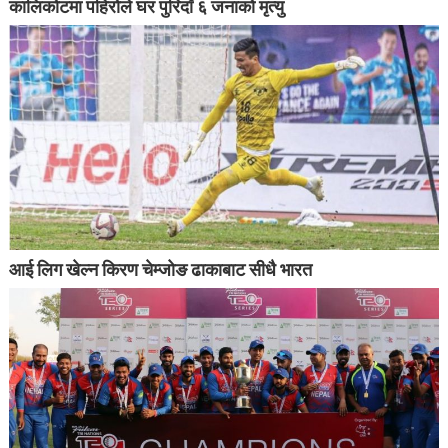
कालिकोटमा पहिरोले घर पुरिदाँ ६ जनाको मृत्यु
आई लिग खेल्न किरण चेम्जोङ ढाकाबाट सीधै भारत