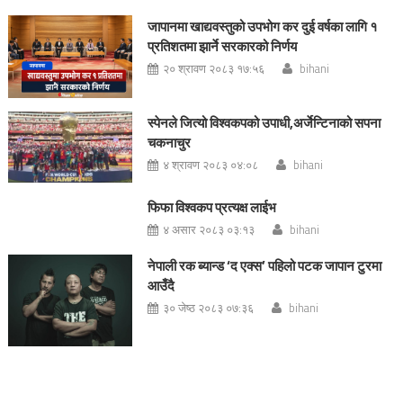
जापानमा खाद्यवस्तुको उपभोग कर दुई वर्षका लागि १
प्रतिशतमा झार्ने सरकारको निर्णय
२० श्रावण २०८३ १७:५६
bihani
स्पेनले जित्यो विश्वकपको उपाधी,अर्जेन्टिनाको सपना
चकनाचुर
४ श्रावण २०८३ ०४:०८
bihani
फिफा विश्वकप प्रत्यक्ष लाईभ
४ असार २०८३ ०३:१३
bihani
नेपाली रक ब्यान्ड ‘द एक्स’ पहिलो पटक जापान टुरमा
आउँदै
३० जेष्ठ २०८३ ०७:३६
bihani