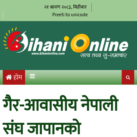
२१ श्रावण २०८३, बिहीबार
Preeti to unicode
होम
गैर-आवासीय नेपाली
संघ जापानको