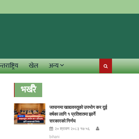
्तराष्ट्रिय
खेल
अन्य
भर्खरै
जापानमा खाद्यवस्तुको उपभोग कर दुई
वर्षका लागि १ प्रतिशतमा झार्ने
सरकारको निर्णय
२० श्रावण २०८३ १७:५६
bihani