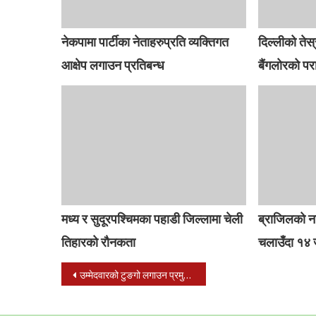
नेकपामा पार्टीका नेताहरुप्रति व्यक्तिगत
दिल्लीको तेस्
आक्षेप लगाउन प्रतिबन्ध
बैंगलोरको प
मध्य र सुदूरपश्चिमका पहाडी जिल्लामा चेली
ब्राजिलको ना
तिहारको रौनकता
चलाउँदा १४ ज
Post
उम्मेदवारको टुङगो लगाउन प्रमुख दलहरु आन्तरिक गृहकार्यमा
navigation