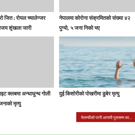
रो जित : रोयल च्यालेन्जर
नेपालमा कोरोना संक्रमितको संख्या ४२
राजय शृंखला जारी
पुग्यो, ५ जना निको भए
इट क्लबमा अन्धाधुन्ध गोली
दुई किशोरीको पोखरीमा डुबेर मृत्यु
नाको मृत्यु
मेलम्चीको पानी आगामी पुससम्म काठमाडौंमा आईपुग्ने : मन्त्री यादव