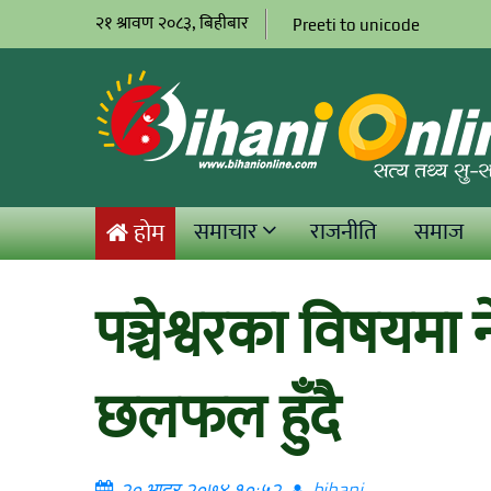
२१ श्रावण २०८३, बिहीबार
Preeti to unicode
समाचार
राजनीति
समाज
होम
पञ्चेश्वरका विषयम
छलफल हुँदै
२० भाद्र २०७४ १०:५२
bihani