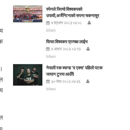
स्पेनले जित्यो विश्वकपको
उपाधी,अर्जेन्टिनाको सपना चकनाचुर
४ श्रावण २०८३ ०४:०८
ीय
bihani
ठक
फिफा विश्वकप प्रत्यक्ष लाईभ
४ असार २०८३ ०३:१३
bihani
 ।
नेपाली रक ब्यान्ड ‘द एक्स’ पहिलो पटक
जापान टुरमा आउँदै
फल
३० जेष्ठ २०८३ ०७:३६
ीय
bihani
थल
००