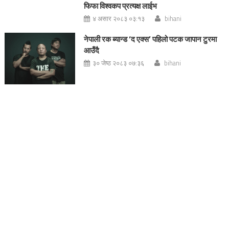
फिफा विश्वकप प्रत्यक्ष लाईभ
४ असार २०८३ ०३:१३
bihani
नेपाली रक ब्यान्ड ‘द एक्स’ पहिलो पटक जापान टुरमा
आउँदै
३० जेष्ठ २०८३ ०७:३६
bihani