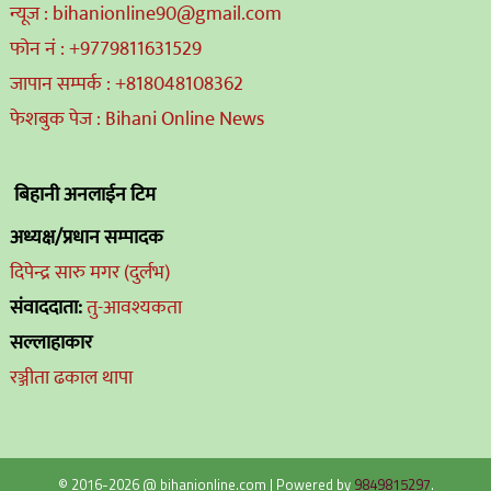
न्यूज : bihanionline90@gmail.com
फोन नं : +9779811631529
जापान सम्पर्क : +818048108362
फेशबुक पेज : Bihani Online News
बिहानी अनलाईन टिम
अध्यक्ष/प्रधान सम्पादक
दिपेन्द्र सारु मगर (दुर्लभ)
संवाददाता:
तु-आवश्यकता
सल्लाहाकार
रञ्जीता ढकाल थापा
© 2016-2026 @ bihanionline.com
|
Powered by
9849815297
.