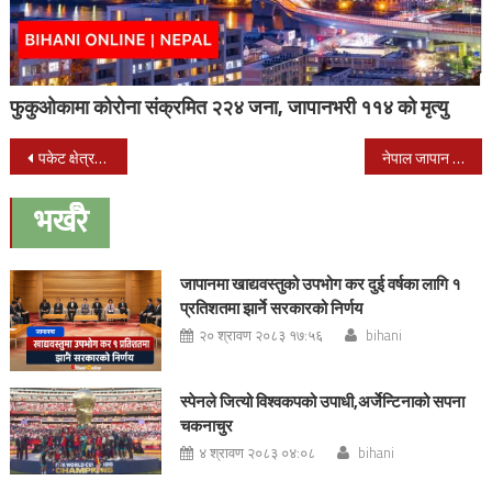
फुकुओकामा कोरोना संक्रमित २२४ जना, जापानभरी ११४ को मृत्यु
Post
पकेट क्षेत्रमा कृषि सामाग्री हस्तान्तरण
नेपाल जापान फ्रेन्डसिप लायन्स क्लबको अधिवेशन सम्पन्न
navigation
भर्खरै
जापानमा खाद्यवस्तुको उपभोग कर दुई वर्षका लागि १
प्रतिशतमा झार्ने सरकारको निर्णय
२० श्रावण २०८३ १७:५६
bihani
स्पेनले जित्यो विश्वकपको उपाधी,अर्जेन्टिनाको सपना
चकनाचुर
४ श्रावण २०८३ ०४:०८
bihani