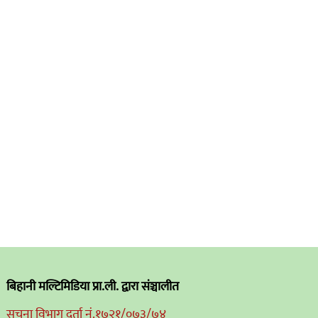
बिहानी मल्टिमिडिया प्रा.ली. द्वारा संञ्चालीत
सुचना विभाग दर्ता नं.१७२१/०७३/७४