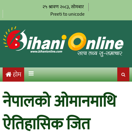
२५ श्रावण २०८३, सोमबार
Preeti to unicode
होम
नेपालको ओमानमाथि
ऐतिहासिक जित