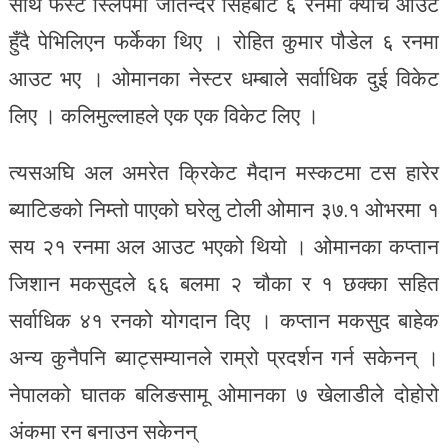
साथ फस्ट स्लिपमा जतिन्दर सिंहबाट ६ रनमा क्याच आउट
हुँदै पेभिलिएन फर्केका थिए । रोहित कुमार पौडेल ६ रनमा
आउट भए । ओमानका नेस्टर धम्बाले सर्वाधिक दुई विकेट
लिए । कलिमुल्लाहले एक एक विकेट लिए ।
त्यसअघि अल अमरेत क्रिकेट मैदान मस्कटमा टस हारेर
ब्याटिङको निम्तो पाएको घरेलु टोली ओमान ३७.१ ओभरमा १
सय २१ रनमा अल आउट भएको थियो । ओमानका कप्तान
जिशान मकसुदले ६६ बलमा २ चौका र १ छक्का सहित
सर्वाधिक ४१ रनको योगदान दिए । कप्तान मकसुद बाहेक
अन्य कुनैपनि ब्याट्सम्यानले राम्रो प्रदर्शन गर्न सकेनन् ।
नेपालको घातक बलिङसामू ओमानका ७ खेलाडीले दोहोरो
अंकमा रन बनाउन सकेनन्