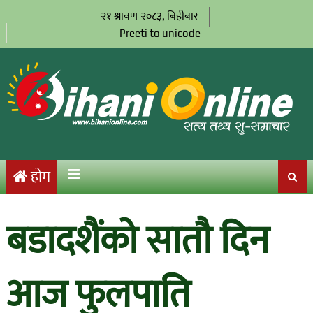
२१ श्रावण २०८३, बिहीबार
Preeti to unicode
होम
बडादशैंको सातौ दिन
आज फुलपाति