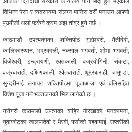
आजैका दिनदेखि सरकारी कार्यालय पनि बिदा हुने भएकाले
विभिन्न पेसा र व्यवसायमा संलग्न मानिस दसैं मनाउन आफ्नो
पुख्र्यौली थलो फर्कने क्रम अझ तीव्र हुने गर्छ ।
काठमाडौं उपत्यकाका शक्तिपीठ गुह्येश्वरी, मैतीदेवी,
कालिकास्थान, भद्रकाली, नक्साल भगवती, शोभा भगवती,
विजेश्वरी, इन्द्रायणी, रक्तकाली, वज्रयोगिनी, संकटा,
वज्रबाराही, दक्षिणकाली, श्वेतबाराही, धूम्रबाराही, चामुण्डा,
सुन्दरीमाई लगायत शक्तिपीठमा पूजाआजा एवं बलिसहित
विशेष पूजा गर्ने भक्तजनको भिड लागेको छ ।
यसैगरी काठमाडौं उपत्यका बाहिर गोरखाको मनकामना,
नुवाकोटका जालपादेवी र भैरवी, पर्साको गहवामाई, सप्तरीको