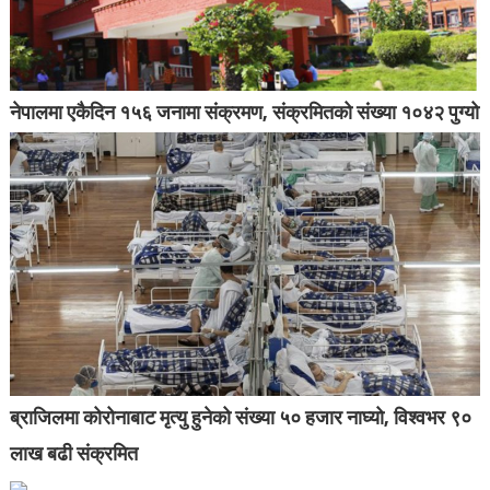
नेपालमा एकैदिन १५६ जनामा संक्रमण, संक्रमितको संख्या १०४२ पुग्यो
ब्राजिलमा कोरोनाबाट मृत्यु हुनेको संख्या ५० हजार नाघ्यो, विश्वभर ९०
लाख बढी संक्रमित