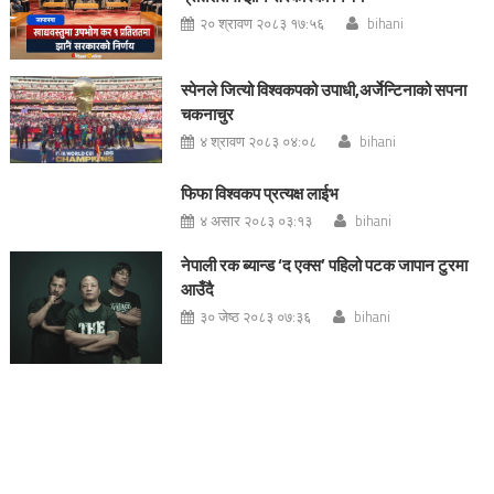
२० श्रावण २०८३ १७:५६
bihani
स्पेनले जित्यो विश्वकपको उपाधी,अर्जेन्टिनाको सपना
चकनाचुर
४ श्रावण २०८३ ०४:०८
bihani
फिफा विश्वकप प्रत्यक्ष लाईभ
४ असार २०८३ ०३:१३
bihani
नेपाली रक ब्यान्ड ‘द एक्स’ पहिलो पटक जापान टुरमा
आउँदै
३० जेष्ठ २०८३ ०७:३६
bihani