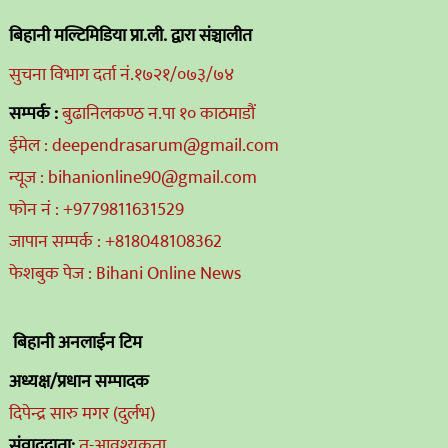
बिहानी मल्टिमिडिया प्रा.ली. द्वारा संञ्चालीत
सुचना विभाग दर्ता नं.१७२१/०७३/७४
सम्पर्क :
बुढानिलकण्ठ न.पा १० काठमाडौं
ईमेल : deependrasarum@gmail.com
न्यूज : bihanionline90@gmail.com
फोन नं : +9779811631529
जापान सम्पर्क : +818048108362
फेशबुक पेज : Bihani Online News
बिहानी अनलाईन टिम
अध्यक्ष/प्रधान सम्पादक
दिपेन्द्र सारु मगर (दुर्लभ)
संवाददाता:
तु-आवश्यकता