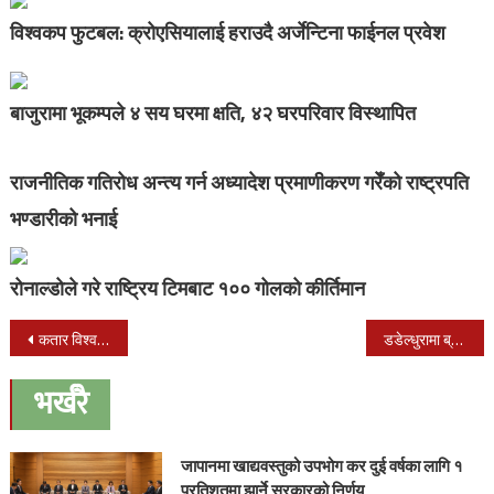
विश्वकप फुटबल: क्रोएसियालाई हराउदै अर्जेन्टिना फाईनल प्रवेश
बाजुरामा भूकम्पले ४ सय घरमा क्षति, ४२ घरपरिवार विस्थापित
राजनीतिक गतिरोध अन्त्य गर्न अध्यादेश प्रमाणीकरण गरेँको राष्ट्रपति
भण्डारीको भनाई
रोनाल्डोले गरे राष्ट्रिय टिमबाट १०० गोलको कीर्तिमान
Post
कतार विश्वकपका लागी जर्मनी छनोट
डडेल्धुरामा ब्रेक फेल भएर बस पल्टियो,२ बालबालीका सहित १६ जना घाइते
navigation
भर्खरै
जापानमा खाद्यवस्तुको उपभोग कर दुई वर्षका लागि १
प्रतिशतमा झार्ने सरकारको निर्णय