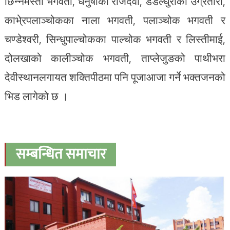
छिन्नमस्ता भगवती, धनुषाको राजदेवी, डडेल्धुराको उग्रतारा,
काभे्रपलाञ्चोकका नाला भगवती, पलाञ्चोक भगवती र
चण्डेश्वरी, सिन्धुपाल्चोकका पाल्चोक भगवती र लिस्तीमाई,
दोलखाको कालीञ्चोक भगवती, ताप्लेजुङको पाथीभरा
देवीस्थानलगायत शक्तिपीठमा पनि पूजाआजा गर्ने भक्तजनको
भिड लागेको छ ।
सम्बन्धित समाचार