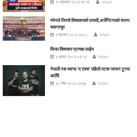
२० श्रावण २०८३ १७:५६
bihani
स्पेनले जित्यो विश्वकपको उपाधी,अर्जेन्टिनाको सपना
चकनाचुर
४ श्रावण २०८३ ०४:०८
bihani
फिफा विश्वकप प्रत्यक्ष लाईभ
४ असार २०८३ ०३:१३
bihani
नेपाली रक ब्यान्ड ‘द एक्स’ पहिलो पटक जापान टुरमा
आउँदै
३० जेष्ठ २०८३ ०७:३६
bihani