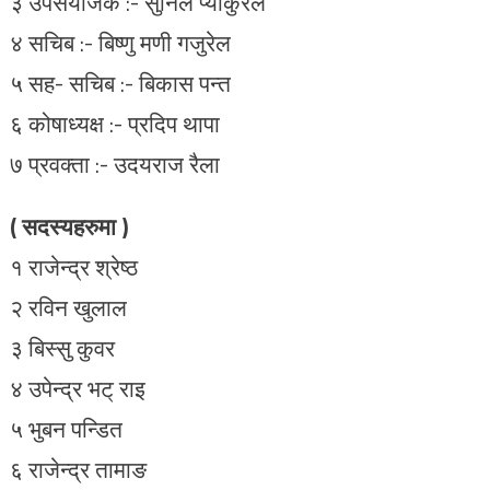
३ उपसंयोजक :- सुनिल प्याकुरेल
४ सचिब :- बिष्णु मणी गजुरेल
५ सह- सचिब :- बिकास पन्त
६ कोषाध्यक्ष :- प्रदिप थापा
७ प्रवक्ता :- उदयराज रैला
( सदस्यहरुमा )
१ राजेन्द्र श्रेष्ठ
२ रविन खुलाल
३ बिस्सु कुवर
४ उपेन्द्र भट् राइ
५ भुबन पन्डित
६ राजेन्द्र तामाङ