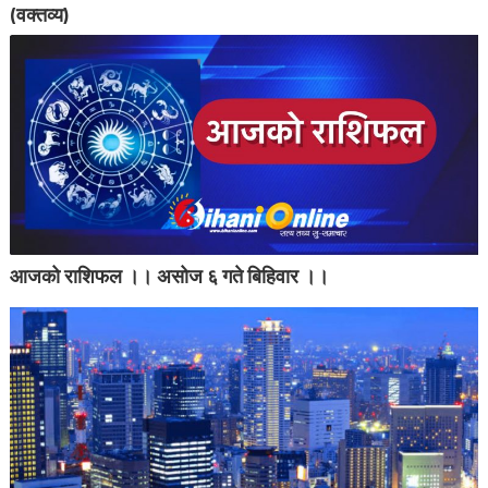
(वक्तव्य)
आजको राशिफल ।। असोज ६ गते बिहिवार ।।