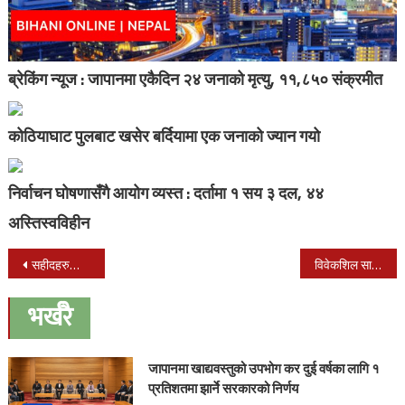
ब्रेकिंग न्यूज : जापानमा एकैदिन २४ जनाको मृत्यु, ११,८५० संक्रमीत
कोठियाघाट पुलबाट खसेर बर्दियामा एक जनाको ज्यान गयो
निर्वाचन घोषणासँगै आयोग व्यस्त : दर्तामा १ सय ३ दल, ४४
अस्तिस्वविहीन
Post
सहीदहरुको सम्झनामा कोहलपुरमा प्रभात र्याली
विवेकशिल साझा पार्टि समर्थितको बैठक जापानमा सम्पन्न
navigation
भर्खरै
जापानमा खाद्यवस्तुको उपभोग कर दुई वर्षका लागि १
प्रतिशतमा झार्ने सरकारको निर्णय