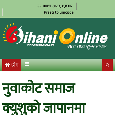
२२ श्रावण २०८३, शुक्रबार
Preeti to unicode
होम
नुवाकोट समाज
क्युशुको जापानमा