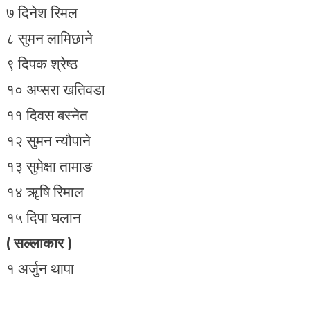
७ दिनेश रिमल
८ सुमन लामिछाने
९ दिपक श्रेष्ठ
१० अप्सरा खतिवडा
११ दिवस बस्नेत
१२ सुमन न्यौपाने
१३ सुमेक्षा तामाङ
१४ ॠषि रिमाल
१५ दिपा घलान
( सल्लाकार )
१ अर्जुन थापा