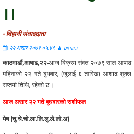
।।
- बिहानी संवाददाता
२२ असार २०७९ ०५:४९
bihani
काठमाडौं,आषाढ,२२-
आज विक्रम संवत २०७९ साल आषाढ
महिनाको २२ गते बुधबार, (जुलाई ६ तारिख) आशाढ शुक्ल
सप्तमी तिथि, रहेको छ।
आज असार २२ गते बुधबारको राशीफल
मेष (चु.चे.चो.ला.लि.लु.ले.लो.अ)