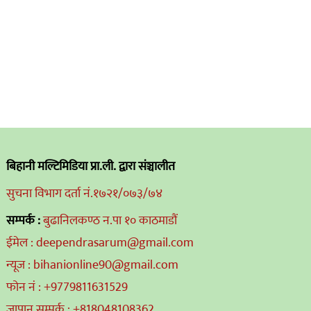
बिहानी मल्टिमिडिया प्रा.ली. द्वारा संञ्चालीत
सुचना विभाग दर्ता नं.१७२१/०७३/७४
सम्पर्क :
बुढानिलकण्ठ न.पा १० काठमाडौं
ईमेल : deependrasarum@gmail.com
न्यूज : bihanionline90@gmail.com
फोन नं : +9779811631529
जापान सम्पर्क : +818048108362