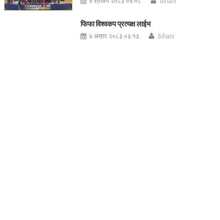
४ श्रावण २०८३ ०४:०८
bihani
फिफा विश्वकप प्रत्यक्ष लाईभ
४ असार २०८३ ०३:१३
bihani