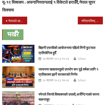
यू-१९ विश्वकप : अफगानिस्तानलाई १ विकेटले हराउँदै,नेपाल सुपर
सिक्समा
Post
नेपालले आज क्यानडा संग दोस्रो एकदिवसीय खेल खेल्ने
मन्त्रिपरिषद् बैठकले बुधबार गरेका निर्णयहरु यी हुन्
navigation
भर्खरै
बिहानी एफसीको आयोजनामा पहिलो मिनी फुटसल
प्रतियोगिता हुदैँ
२४ श्रावण २०८३ १०:०४
bihani
जापानमा खाद्यवस्तुको उपभोग कर दुई वर्षका लागि १
प्रतिशतमा झार्ने सरकारको निर्णय
२० श्रावण २०८३ १७:५६
bihani
स्पेनले जित्यो विश्वकपको उपाधी,अर्जेन्टिनाको सपना
चकनाचुर