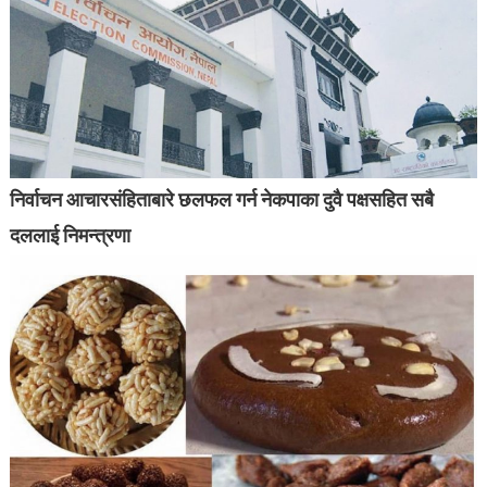
निर्वाचन आचारसंहिताबारे छलफल गर्न नेकपाका दुवै पक्षसहित सबै
दललाई निमन्त्रणा