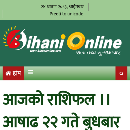
२४ श्रावण २०८३, आईतवार
Preeti to unicode
होम
आजको राशिफल ।।
आषाढ २२ गते बुधबार