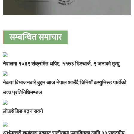
सम्बन्धित समाचार
नेपालमा १०३९ संक्रमित थपिए, ११७३ डिस्चार्ज, ९ जनाको मृत्यु
नेकपा विभाजनबारे बुझ्न आज नेपाल आउँदै चिनियाँ कम्युनिस्ट पार्टीको
उच्च प्रतिनिधिमण्डल
लोडसेडिङ बढ्न सक्ने
अर्थमन्त्री शर्माद्वारा पदबाट राजीनामा,छानबिनका लागि ११ सदस्यीय