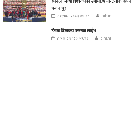
स्पेनले जित्यो विश्वकपको उपाधी,अर्जेन्टिनाको सपना
चकनाचुर
४ श्रावण २०८३ ०४:०८
bihani
फिफा विश्वकप प्रत्यक्ष लाईभ
४ असार २०८३ ०३:१३
bihani