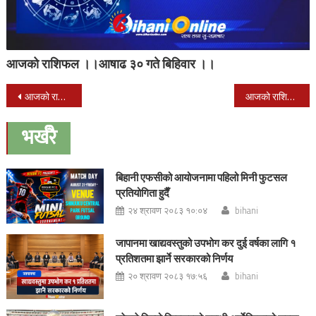
आजको राशिफल ।।आषाढ ३० गते बिहिवार ।।
Post
आजको राशिफल ।। साउन २९ गते आईतवार ।।
आजको राशिफल ।। भाद्र १ गते बुधवार ।।
navigation
भर्खरै
बिहानी एफसीको आयोजनामा पहिलो मिनी फुटसल
प्रतियोगिता हुदैँ
२४ श्रावण २०८३ १०:०४
bihani
जापानमा खाद्यवस्तुको उपभोग कर दुई वर्षका लागि १
प्रतिशतमा झार्ने सरकारको निर्णय
२० श्रावण २०८३ १७:५६
bihani