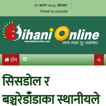
२५ श्रावण २०८३, सोमबार
Preeti to unicode
होम
सिसडोल र
बञ्चरेडाँडाका स्थानीयले