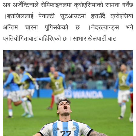
अब अर्जेन्टिनाले सेमिफाइनलमा क्रोएसियाको सामना गर्नेछ
।ब्राजिललाई पेनाल्टी सुटआउटमा हराउँदै क्रोएसिया
अन्तिम चारमा पुगिसकेको छ ।नेदरल्यान्ड्स भने
प्रतियोगिताबाट बाहिरिएको छ ।साभार खेलपाटी बाट