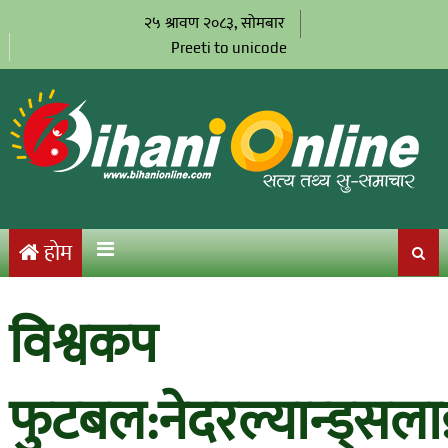
२५ श्रावण २०८३, सोमबार
Preeti to unicode
होम
विश्वकप
फुटबल:नेदरल्यान्ड्सल