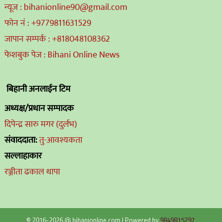
न्यूज : bihanionline90@gmail.com
फोन नं : +9779811631529
जापान सम्पर्क : +818048108362
फेशबुक पेज : Bihani Online News
बिहानी अनलाईन टिम
अध्यक्ष/प्रधान सम्पादक
दिपेन्द्र सारु मगर (दुर्लभ)
संवाददाता:
तु-आवश्यकता
सल्लाहाकार
रञ्जीता ढकाल थापा
© 2016-2026 @ bihanionline.com
|
Powered by
9849815297
.