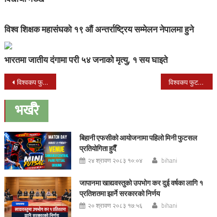
विश्व शिक्षक महासंघको १९ औं अन्तर्राष्ट्रिय सम्मेलन नेपालमा हुने
भारतमा जातीय दंगामा परी ५४ जनाको मृत्यु, १ सय घाइते
Post
विश्वकप फुटबल:ब्राजिललाई पराजित गर्दै क्रोयशिया सेमिफाइनलमा
विश्वकप फुटबल:आज क्वाटरफाइनलका दुई रोमाञ्चक खेलहरु हुने
navigation
भर्खरै
बिहानी एफसीको आयोजनामा पहिलो मिनी फुटसल
प्रतियोगिता हुदैँ
२४ श्रावण २०८३ १०:०४
bihani
जापानमा खाद्यवस्तुको उपभोग कर दुई वर्षका लागि १
प्रतिशतमा झार्ने सरकारको निर्णय
२० श्रावण २०८३ १७:५६
bihani