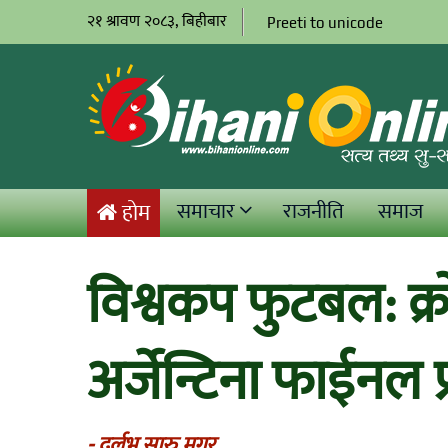
२१ श्रावण २०८३, बिहीबार
Preeti to unicode
समाचार
राजनीति
समाज
होम
विश्वकप फुटबल: क्
अर्जेन्टिना फाईनल प
- दुर्लभ सारु मगर