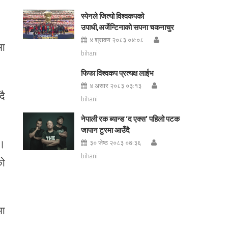
स्पेनले जित्यो विश्वकपको
उपाधी,अर्जेन्टिनाको सपना चकनाचुर
४ श्रावण २०८३ ०४:०८
मा
bihani
फिफा विश्वकप प्रत्यक्ष लाईभ
४ असार २०८३ ०३:१३
दै
bihani
नेपाली रक ब्यान्ड ‘द एक्स’ पहिलो पटक
जापान टुरमा आउँदै
 ।
३० जेष्ठ २०८३ ०७:३६
bihani
को
मा