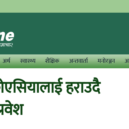
अर्थ
स्वास्थ्य
शैक्षिक
अन्तवार्ता
मनोरञ्जन
अन
रोएसियालाई हराउदै
्रवेश