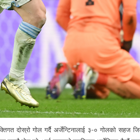
्तिगत दोस्रो गोल गर्दै अर्जेन्टिनालाई ३-० गोलको सहज ज