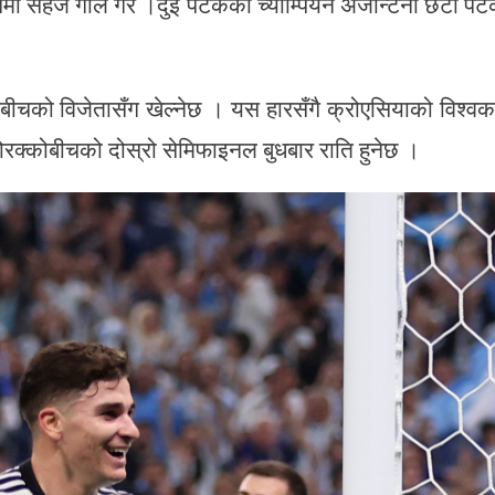
मा सहजै गोल गरे ।दुई पटकको च्याम्पियन अर्जेन्टिना छैटौं प
कोबीचको विजेतासँग खेल्नेछ । यस हारसँगै क्रोएसियाको विश्व
मोरक्कोबीचको दोस्रो सेमिफाइनल बुधबार राति हुनेछ ।