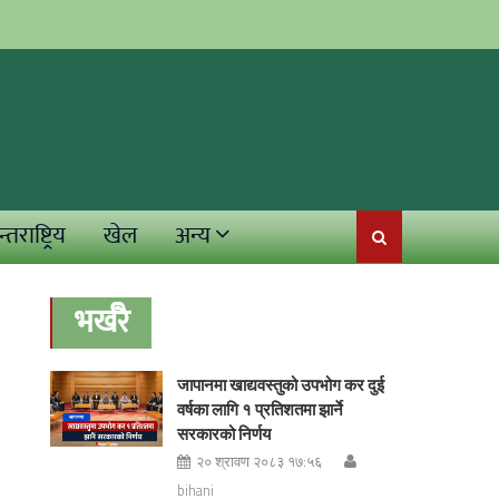
्तराष्ट्रिय
खेल
अन्य
भर्खरै
जापानमा खाद्यवस्तुको उपभोग कर दुई
वर्षका लागि १ प्रतिशतमा झार्ने
सरकारको निर्णय
२० श्रावण २०८३ १७:५६
bihani