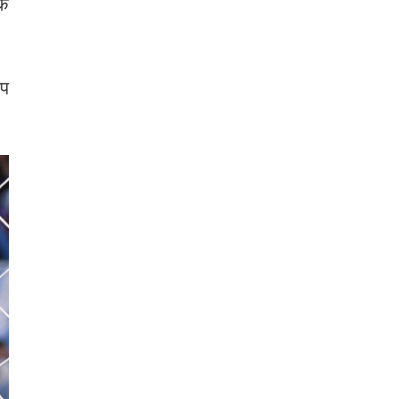
टक
कप