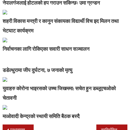
नेपालगंजलाई होटलको हप गराउन सकिन्छः उमा ग्रन्डन
शहरी विकास मन्त्री र कानुन संकायका विद्यार्थी विच इद मिलन तथा
भेटघाट कार्यक्रम
निर्वाचनका लागि रोकिएका सवारी साधन सञ्चालन
डडेल्धुरामा जीप दुर्घटना, ७ जनाको मृत्यु
युवाहरु कोरोना भाइरसको उच्च जिखममा: सचेत हुन डब्लूएचओको
चेतावनी
माओवादी केन्द्रको स्थायी समिति बैठक बस्दै
Post
प्रधानमन्त्री कप चैत ८ गतेदेखि हुने
नवनिर्वाचित राष्ट्रपति पौडेलले गरे पदभार ग्रहण,मित्रराष्ट्रहरुको बधाई