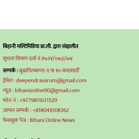
बिहानी मल्टिमिडिया प्रा.ली. द्वारा संञ्चालीत
सुचना विभाग दर्ता नं.१७२१/०७३/७४
सम्पर्क :
बुढानिलकण्ठ न.पा १० काठमाडौं
ईमेल : deependrasarum@gmail.com
न्यूज : bihanionline90@gmail.com
फोन नं : +9779811631529
जापान सम्पर्क : +818048108362
फेशबुक पेज : Bihani Online News