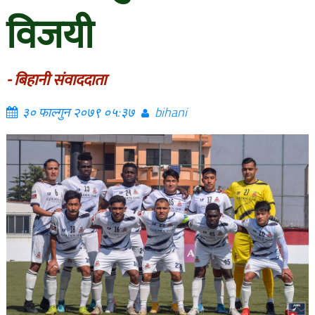
विजयी
- बिहानी संवाददाता
३० फाल्गुन २०७९ ०५:३७
bihani