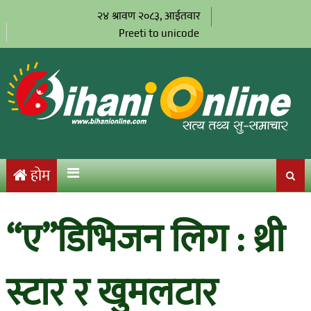
२४ श्रावण २०८३, आईतवार
Preeti to unicode
होम
“ए”डिभिजन लिग : थ्री
स्टार र खुमलटार