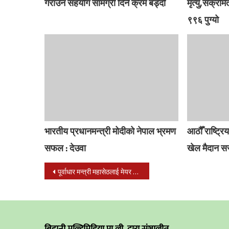
गराउन सहयोग सामग्री दिने क्रम बड्दो
मृत्यु,संक्र
९९६ पुग्यो
भारतीय प्रधानमन्त्री मोदीको नेपाल भ्रमण
आठौँ राष्ट्र
सफल : देउवा
खेल मैदान स
Post
पूर्वाधार मन्त्री महासेठलाई मेयर बालेनको एक ट्रक फोहोर उपहार
navigation