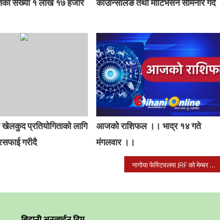
मितको संख्या १ लाख १७ हजार
काउन्सिलिङ तथा मोटिभेसन सेमिनार गर्दै
िय खेलकुद प्रतियोगिताको लागि
आजको राशिफल ।। भाद्र १४ गते
रसफाई गरीदै
मंगलवार ।।
नागोया फेस्टिवलमा JRF को मेम्बर बन्न सकिने