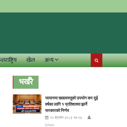
्तराष्ट्रिय
खेल
अन्य
भर्खरै
जापानमा खाद्यवस्तुको उपभोग कर दुई
वर्षका लागि १ प्रतिशतमा झार्ने
सरकारको निर्णय
२० श्रावण २०८३ १७:५६
bihani