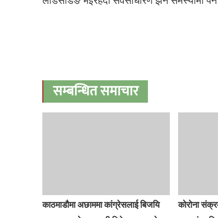
लोडसेडिङ भैईरहदा सर्वसाधारण झनै समस्यामा पर्ने
सम्बन्धित समाचार
काठमाडौमा अछाममा कांग्रेसलाई बिजयि
कोरोना संक