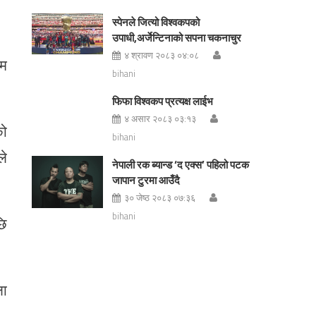
स्पेनले जित्यो विश्वकपको
उपाधी,अर्जेन्टिनाको सपना चकनाचुर
४ श्रावण २०८३ ०४:०८
रम
bihani
फिफा विश्वकप प्रत्यक्ष लाईभ
४ असार २०८३ ०३:१३
को
bihani
ले
नेपाली रक ब्यान्ड ‘द एक्स’ पहिलो पटक
जापान टुरमा आउँदै
३० जेष्ठ २०८३ ०७:३६
bihani
छि
ला