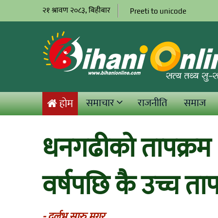
२१ श्रावण २०८३, बिहीबार
Preeti to unicode
समाचार
राजनीति
समाज
होम
धनगढीको तापक्रम ४३
वर्षपछि कै उच्च ताप
- दुर्लभ सारु मगर