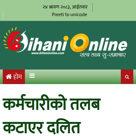
२४ श्रावण २०८३, आईतवार
Preeti to unicode
होम
कर्मचारीको तलब
कटाएर दलित