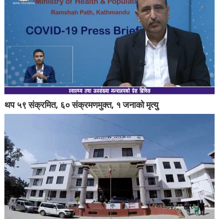
थप ५९ संक्रमित, ६० संक्रमणमुक्त, १ जनाको मृत्यु