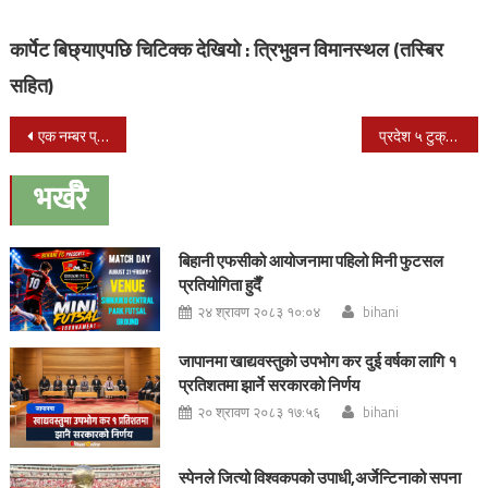
कार्पेट बिछ्याएपछि चिटिक्क देखियो : त्रिभुवन विमानस्थल (तस्बिर
सहित)
Post
एक नम्बर प्रदेशमा रहेका झापा, मोरङ र सुनसरी टुक्र्याउन नहुने :सभापती देउवा
प्रदेश ५ टुक्राएकोे विरोधमा कपिलबस्तुमा अनेरास्ववियु र युवा संघले राजमार्ग ठप्प
navigation
भर्खरै
बिहानी एफसीको आयोजनामा पहिलो मिनी फुटसल
प्रतियोगिता हुदैँ
२४ श्रावण २०८३ १०:०४
bihani
जापानमा खाद्यवस्तुको उपभोग कर दुई वर्षका लागि १
प्रतिशतमा झार्ने सरकारको निर्णय
२० श्रावण २०८३ १७:५६
bihani
स्पेनले जित्यो विश्वकपको उपाधी,अर्जेन्टिनाको सपना