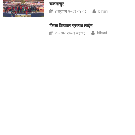
चकनाचुर
४ श्रावण २०८३ ०४:०८
bihani
फिफा विश्वकप प्रत्यक्ष लाईभ
४ असार २०८३ ०३:१३
bihani