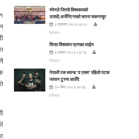
स्पेनले जित्यो विश्वकपको
११
उपाधी,अर्जेन्टिनाको सपना चकनाचुर
४ श्रावण २०८३ ०४:०८
जन
bihani
डी
फिफा विश्वकप प्रत्यक्ष लाईभ
का
४ असार २०८३ ०३:१३
नै
bihani
िक
नेपाली रक ब्यान्ड ‘द एक्स’ पहिलो पटक
जापान टुरमा आउँदै
को
३० जेष्ठ २०८३ ०७:३६
bihani
गी
को
का