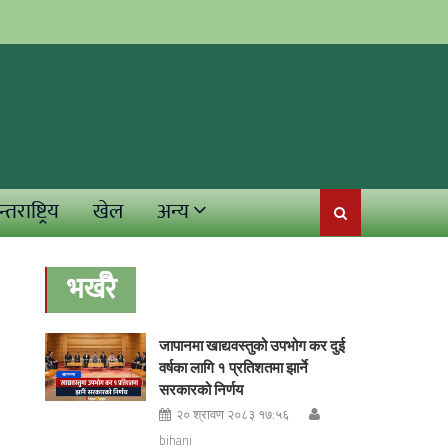
्तराष्ट्रिय
खेल
अन्य
भर्खरै
जापानमा खाद्यवस्तुको उपभोग कर दुई
वर्षका लागि १ प्रतिशतमा झार्ने
सरकारको निर्णय
२० श्रावण २०८३ १७:५६
bihani