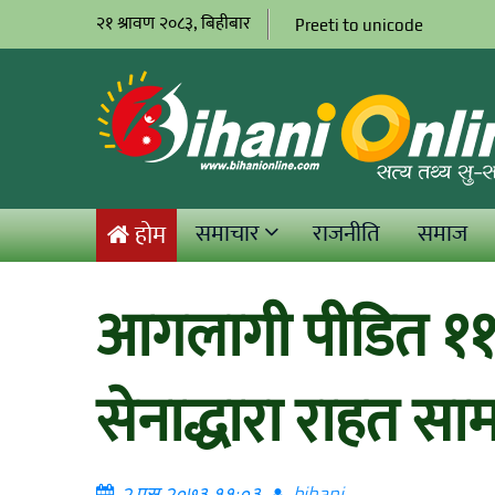
२१ श्रावण २०८३, बिहीबार
Preeti to unicode
समाचार
राजनीति
समाज
होम
आगलागी पीडित ११ 
सेनाद्धारा राहत सा
२ पुस २०७३ ११:०३
bihani