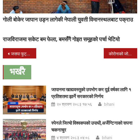
गोली बोकेर जापान उड्न लागेकी नेपाली युवती विमानस्थलबाट पक्राउ
राजविराजमा सकेट बम फेला, बमसँगै गोइत समूहको पर्चा भेटियो
Post
जसपा फुट्योः महन्थ ठाकुरको नेतृत्वमा जसपा (लोकतान्त्रिक) दर्ता गर्न आयोगमा निवेदन
कोरोनाको जोखिम घटेसँगै खप्तडमा भित्रिँदै पर्यटक
navigation
भर्खरै
जापानमा खाद्यवस्तुको उपभोग कर दुई वर्षका लागि १
प्रतिशतमा झार्ने सरकारको निर्णय
२० श्रावण २०८३ १७:५६
bihani
स्पेनले जित्यो विश्वकपको उपाधी,अर्जेन्टिनाको सपना
चकनाचुर
४ श्रावण २०८३ ०४:०८
bihani