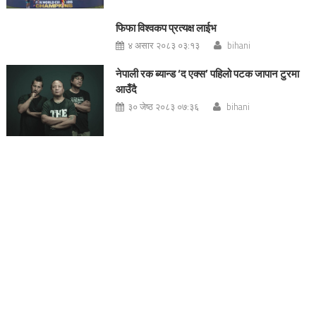
फिफा विश्वकप प्रत्यक्ष लाईभ
४ असार २०८३ ०३:१३
bihani
नेपाली रक ब्यान्ड ‘द एक्स’ पहिलो पटक जापान टुरमा
आउँदै
३० जेष्ठ २०८३ ०७:३६
bihani