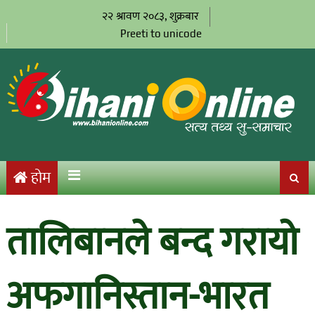
२२ श्रावण २०८३, शुक्रबार
Preeti to unicode
होम
तालिबानले बन्द गरायो
अफगानिस्तान-भारत