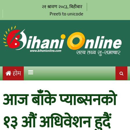
२१ श्रावण २०८३, बिहीबार
Preeti to unicode
होम
आज बाँके प्याब्सनको
१३ औं अधिवेशन हुदैं