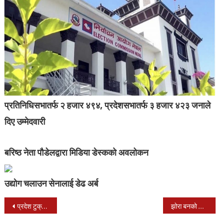
प्रतिनिधिसभातर्फ २ हजार ४९४, प्रदेशसभातर्फ ३ हजार ४२३ जनाले
दिए उम्मेदवारी
बरिष्ठ नेता पौडेलद्वारा मिडिया डेस्कको अवलोकन
उद्योग चलाउन सेनालाई डेढ अर्ब
Post
प्रदेश टुक्राउने कदम प्रतिको विरोध चन्द्रौटा मा बिरोध तथा सपथ ग्रहण सम्पन्न
झोरा बनको अध्यक्षमा मरियम निर्वाचित,बैज्ञानिक पद्धति अनुसार नमूना बन बनाएर देखाउने अध्यक्षको दाबी