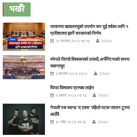
navigation
भर्खरै
जापानमा खाद्यवस्तुको उपभोग कर दुई वर्षका लागि १
प्रतिशतमा झार्ने सरकारको निर्णय
२० श्रावण २०८३ १७:५६
bihani
स्पेनले जित्यो विश्वकपको उपाधी,अर्जेन्टिनाको सपना
चकनाचुर
४ श्रावण २०८३ ०४:०८
bihani
फिफा विश्वकप प्रत्यक्ष लाईभ
४ असार २०८३ ०३:१३
bihani
नेपाली रक ब्यान्ड ‘द एक्स’ पहिलो पटक जापान टुरमा
आउँदै
३० जेष्ठ २०८३ ०७:३६
bihani