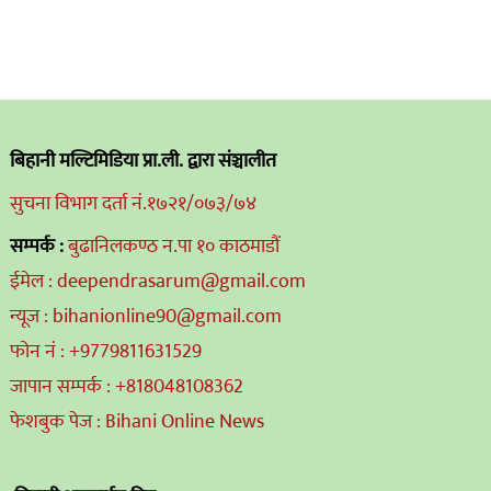
बिहानी मल्टिमिडिया प्रा.ली. द्वारा संञ्चालीत
सुचना विभाग दर्ता नं.१७२१/०७३/७४
सम्पर्क :
बुढानिलकण्ठ न.पा १० काठमाडौं
ईमेल : deependrasarum@gmail.com
न्यूज : bihanionline90@gmail.com
फोन नं : +9779811631529
जापान सम्पर्क : +818048108362
फेशबुक पेज : Bihani Online News