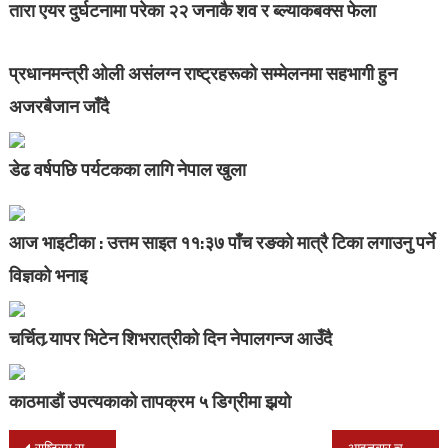
तारा एयर दुर्घटनामा परेका २२ जनाकै शव र ब्ल्याकबक्स फेला
प्रधानमन्त्री ओली असंलग्न राष्ट्रहरूको सम्मेलनमा सहभागी हुन
अजरबैजान जाँदै
डेढ वर्षपछि पर्यटकका लागि नेपाल खुला
आज भाइटीका : उत्तम साइत ११:३७ पाँच रङको मात्रै टिका लगाउनु पर्ने
विज्ञको भनाइ
चर्चित र्‍यापर भिटेन शिभरात्रीको दिन नेपालगन्ज आउँदै
काठमाडौं उपत्यकाको तापक्रम ५ डिग्रीमा झर्‍यो
राष्ट्रिय समाचार समिति नेपालगंजका क्षेत्रीय प्रमुख गौतम सम्मानीत हुने
आइतबार चुनाव मिति घोषणा गर्ने तयारी ,प्रधानमन्त्री,देउवा र ओली भेटवार्तामा के भयो ?