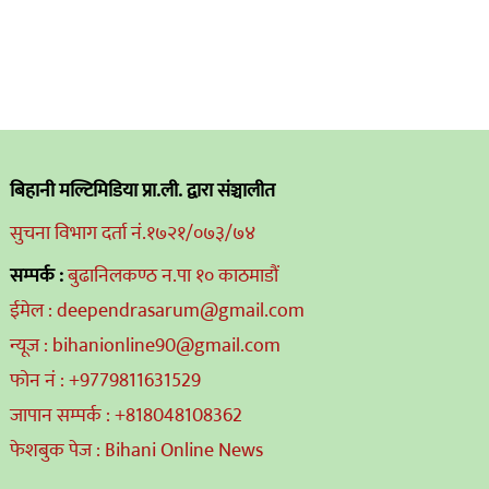
बिहानी मल्टिमिडिया प्रा.ली. द्वारा संञ्चालीत
सुचना विभाग दर्ता नं.१७२१/०७३/७४
सम्पर्क :
बुढानिलकण्ठ न.पा १० काठमाडौं
ईमेल : deependrasarum@gmail.com
न्यूज : bihanionline90@gmail.com
फोन नं : +9779811631529
जापान सम्पर्क : +818048108362
फेशबुक पेज : Bihani Online News