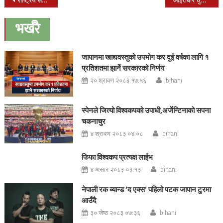
Post
navigation
भर्खरै
जापानमा खाद्यवस्तुको उपभोग कर दुई वर्षका लागि १
प्रतिशतमा झार्ने सरकारको निर्णय
२० श्रावण २०८३ १७:५६
bihani
स्पेनले जित्यो विश्वकपको उपाधी,अर्जेन्टिनाको सपना
चकनाचुर
४ श्रावण २०८३ ०४:०८
bihani
फिफा विश्वकप प्रत्यक्ष लाईभ
४ असार २०८३ ०३:१३
bihani
नेपाली रक ब्यान्ड ‘द एक्स’ पहिलो पटक जापान टुरमा
आउँदै
३० जेष्ठ २०८३ ०७:३६
bihani