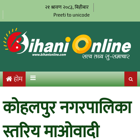
२१ श्रावण २०८३, बिहीबार
Preeti to unicode
होम
कोहलपुर नगरपालिका
स्तरिय माओवादी