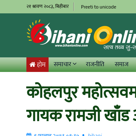
२१ श्रावण २०८३, बिहीबार
Preeti to unicode
समाचार
राजनीति
समाज
होम
कोहलपुर महोत्सव
गायक रामजी खाँड
९ फाल्गुन २०७३ ०१:३५
bihani