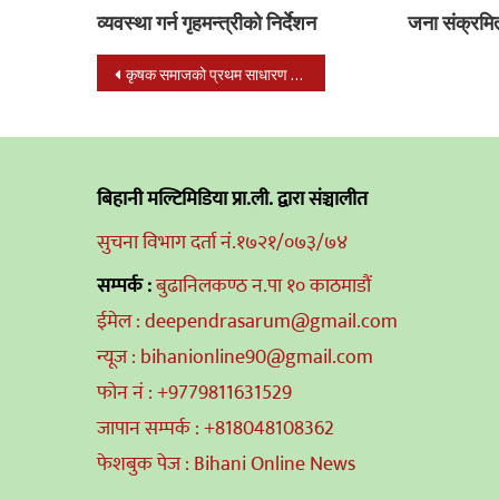
व्यवस्था गर्न गृहमन्त्रीको निर्देशन
जना संक्रमि
Post
कृषक समाजको प्रथम साधारण सभा सम्पन्न
navigation
बिहानी मल्टिमिडिया प्रा.ली. द्वारा संञ्चालीत
सुचना विभाग दर्ता नं.१७२१/०७३/७४
सम्पर्क :
बुढानिलकण्ठ न.पा १० काठमाडौं
ईमेल : deependrasarum@gmail.com
न्यूज : bihanionline90@gmail.com
फोन नं : +9779811631529
जापान सम्पर्क : +818048108362
फेशबुक पेज : Bihani Online News