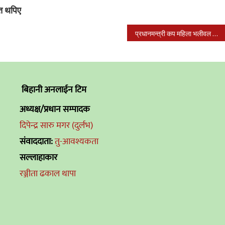
त थपिए
प्रधानमन्त्री कप महिला भलीवल फागुन १४ देखि १८ गतेसम्म हुने
बिहानी अनलाईन टिम
अध्यक्ष/प्रधान सम्पादक
दिपेन्द्र सारु मगर (दुर्लभ)
संवाददाता:
तु-आवश्यकता
सल्लाहाकार
रञ्जीता ढकाल थापा