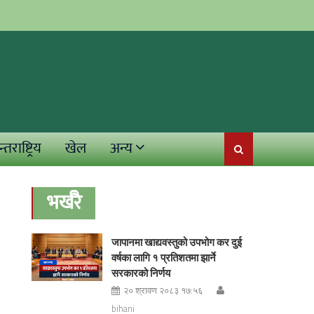
्तराष्ट्रिय
खेल
अन्य
भर्खरै
जापानमा खाद्यवस्तुको उपभोग कर दुई
वर्षका लागि १ प्रतिशतमा झार्ने
सरकारको निर्णय
२० श्रावण २०८३ १७:५६
bihani