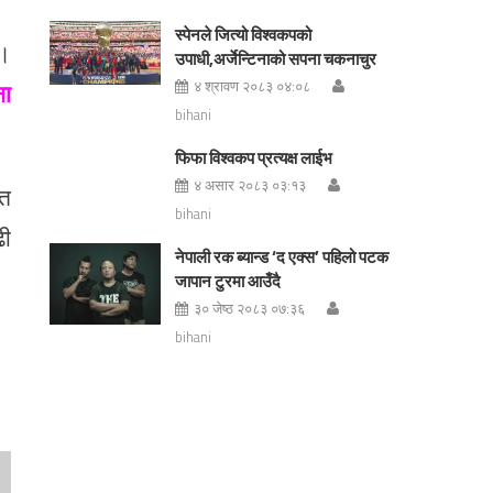
स्पेनले जित्यो विश्वकपको
 ।
उपाधी,अर्जेन्टिनाको सपना चकनाचुर
४ श्रावण २०८३ ०४:०८
ना
bihani
फिफा विश्वकप प्रत्यक्ष लाईभ
४ असार २०८३ ०३:१३
ेत
bihani
ढी
नेपाली रक ब्यान्ड ‘द एक्स’ पहिलो पटक
जापान टुरमा आउँदै
३० जेष्ठ २०८३ ०७:३६
bihani