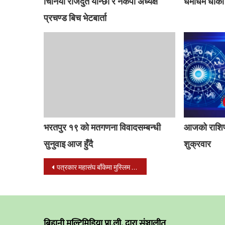
चिनियां राजदुत यान्छी र नेकपा अध्यक्ष
धमाधम धोका 
प्रचण्ड बिच भेटबार्ता
भरतपुर १९ को मतगणना विवादसम्बन्धी
आजको राशिफ
सुनुवाइ आज हुँदै
शुक्रवार
Post
पत्रकार महासंघ बाँकेमा मुस्लिम पत्रकारको उत्साहजन प्रतिनिधित्व कादरी र खान भारी मतले विजय
navigation
बिहानी मल्टिमिडिया प्रा.ली. द्वारा संञ्चालीत