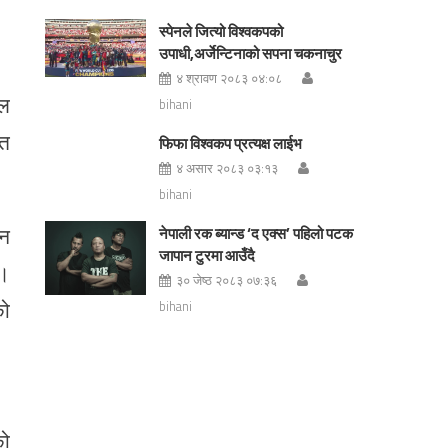
स्पेनले जित्यो विश्वकपको
उपाधी,अर्जेन्टिनाको सपना चकनाचुर
४ श्रावण २०८३ ०४:०८
ुल
bihani
्त
फिफा विश्वकप प्रत्यक्ष लाईभ
४ असार २०८३ ०३:१३
bihani
ान
नेपाली रक ब्यान्ड ‘द एक्स’ पहिलो पटक
जापान टुरमा आउँदै
 ।
३० जेष्ठ २०८३ ०७:३६
को
bihani
को