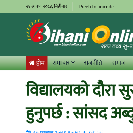
२१ श्रावण २०८३, बिहीबार
Preeti to unicode
समाचार
राजनीति
समाज
होम
विद्यालयको दौरा सुर
हुनुपर्छ : सांसद अब्
१५ फाल्गुन २०७३ १०:४७
bihani