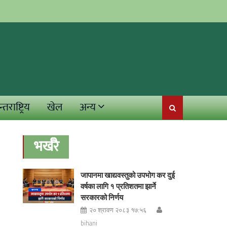
्तराष्ट्रिय
खेल
अन्य
भर्खरै
जापानमा खाद्यवस्तुको उपभोग कर दुई
वर्षका लागि १ प्रतिशतमा झार्ने
सरकारको निर्णय
२० श्रावण २०८३ १७:५६
bihani