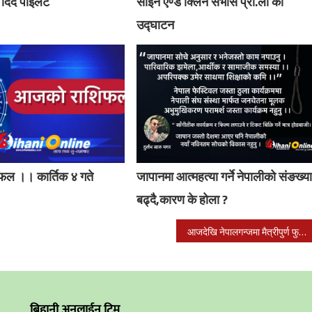
दिँदै पाइलट
साईन एण्ड क्लिन सर्भीस प्रा.ली को
उद्घाटन
ल ।। कार्तिक ४ गते
जापानमा आत्महत्या गर्ने नेपालीको संङख्य
बढ्दै,कारण के होला ?
आजदेखि नेपालगन्जमा मैत्रीपुर्ण फुटवल प्रतियोगिता सूरु
बिहानी अनलाईन टिम