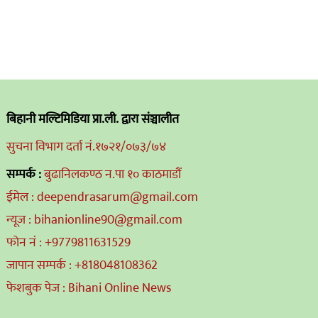
बिहानी मल्टिमिडिया प्रा.ली. द्वारा संञ्चालीत
सुचना विभाग दर्ता नं.१७२१/०७३/७४
सम्पर्क :
बुढानिलकण्ठ न.पा १० काठमाडौं
ईमेल : deependrasarum@gmail.com
न्यूज : bihanionline90@gmail.com
फोन नं : +9779811631529
जापान सम्पर्क : +818048108362
फेशबुक पेज : Bihani Online News