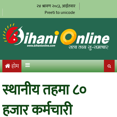
२४ श्रावण २०८३, आईतवार
Preeti to unicode
होम
स्थानीय तहमा ८०
हजार कर्मचारी