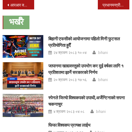
Post
आरआर क्याम्पसमा स्ववियुको चुनाव हुँदै
प्रधानमन्त्रीको चीन भ्रमण सफलः परराष्ट्र विज्ञ
navigation
भर्खरै
बिहानी एफसीको आयोजनामा पहिलो मिनी फुटसल
प्रतियोगिता हुदैँ
२४ श्रावण २०८३ १०:०४
bihani
जापानमा खाद्यवस्तुको उपभोग कर दुई वर्षका लागि १
प्रतिशतमा झार्ने सरकारको निर्णय
२० श्रावण २०८३ १७:५६
bihani
स्पेनले जित्यो विश्वकपको उपाधी,अर्जेन्टिनाको सपना
चकनाचुर
४ श्रावण २०८३ ०४:०८
bihani
फिफा विश्वकप प्रत्यक्ष लाईभ