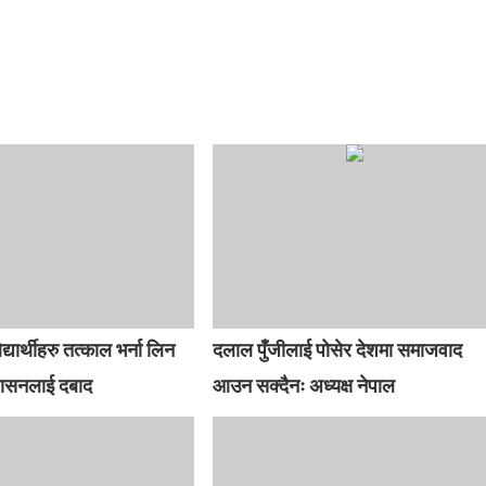
िद्यार्थीहरु तत्काल भर्ना लिन
दलाल पुँजीलाई पोसेर देशमा समाजवाद
रशासनलाई दबाद
आउन सक्दैनः अध्यक्ष नेपाल