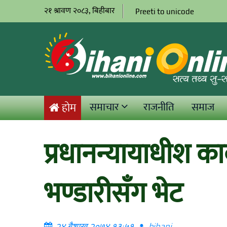
२१ श्रावण २०८३, बिहीबार
Preeti to unicode
समाचार
राजनीति
समाज
होम
प्रधानन्यायाधीश कार्क
भण्डारीसँग भेट
२४ बैशाख २०७४ १३:५१
bihani