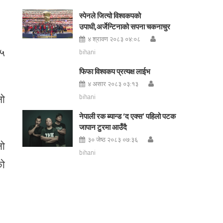
स्पेनले जित्यो विश्वकपको
उपाधी,अर्जेन्टिनाको सपना चकनाचुर
४ श्रावण २०८३ ०४:०८
 ५
bihani
फिफा विश्वकप प्रत्यक्ष लाईभ
४ असार २०८३ ०३:१३
नो
bihani
नेपाली रक ब्यान्ड ‘द एक्स’ पहिलो पटक
जापान टुरमा आउँदै
३० जेष्ठ २०८३ ०७:३६
लो
bihani
को