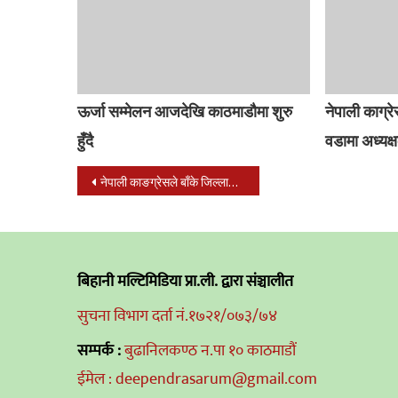
ऊर्जा सम्मेलन आजदेखि काठमाडौमा शुरु
नेपाली काग्रे
हुँदै
वडामा अध्यक
Post
नेपाली काङग्रेसले बाँके जिल्लामा सम्पर्क कार्यालय स्थापना
navigation
बिहानी मल्टिमिडिया प्रा.ली. द्वारा संञ्चालीत
सुचना विभाग दर्ता नं.१७२१/०७३/७४
सम्पर्क :
बुढानिलकण्ठ न.पा १० काठमाडौं
ईमेल : deependrasarum@gmail.com