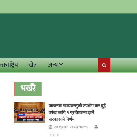
्तराष्ट्रिय
खेल
अन्य
भर्खरै
जापानमा खाद्यवस्तुको उपभोग कर दुई
वर्षका लागि १ प्रतिशतमा झार्ने
सरकारको निर्णय
२० श्रावण २०८३ १७:५६
bihani