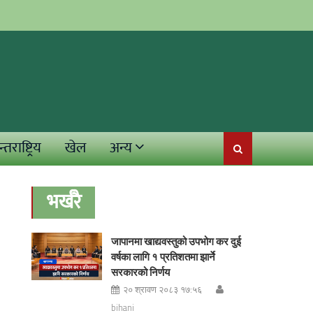
्तराष्ट्रिय
खेल
अन्य
भर्खरै
जापानमा खाद्यवस्तुको उपभोग कर दुई
वर्षका लागि १ प्रतिशतमा झार्ने
सरकारको निर्णय
२० श्रावण २०८३ १७:५६
bihani