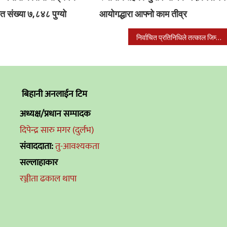
मित संख्या ७,८४८ पुग्यो
आयोगद्धारा आफ्नो काम तीव्र
निर्वाचित प्रतिनिधिले तत्काल जिम्मेवारी नपाउने
बिहानी अनलाईन टिम
अध्यक्ष/प्रधान सम्पादक
दिपेन्द्र सारु मगर (दुर्लभ)
संवाददाता:
तु-आवश्यकता
सल्लाहाकार
रञ्जीता ढकाल थापा