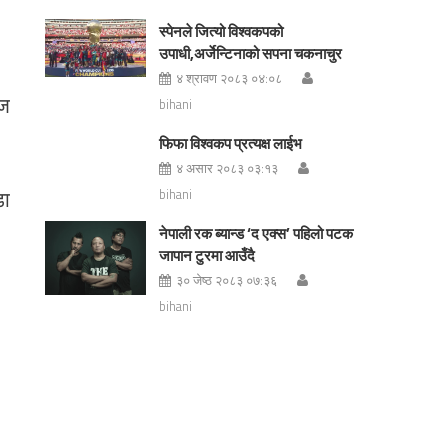
स्पेनले जित्यो विश्वकपको
उपाधी,अर्जेन्टिनाको सपना चकनाचुर
४ श्रावण २०८३ ०४:०८
ुज
bihani
फिफा विश्वकप प्रत्यक्ष लाईभ
४ असार २०८३ ०३:१३
डा
bihani
नेपाली रक ब्यान्ड ‘द एक्स’ पहिलो पटक
जापान टुरमा आउँदै
३० जेष्ठ २०८३ ०७:३६
bihani