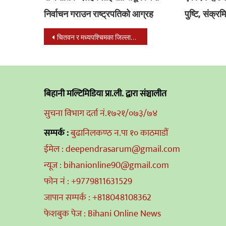
निर्वाचन गराउन राष्ट्रपतिको आग्रह
पुष्टि, संक्र
Post
चितवन र मध्यपश्चिमका जिल्लाहरू संवेदनशील
navigation
बिहानी मल्टिमिडिया प्रा.ली. द्वारा संञ्चालीत
सुचना विभाग दर्ता नं.१७२१/०७३/७४
सम्पर्क :
बुढानिलकण्ठ न.पा १० काठमाडौं
ईमेल : deependrasarum@gmail.com
न्यूज : bihanionline90@gmail.com
फोन नं : +9779811631529
जापान सम्पर्क : +818048108362
फेशबुक पेज : Bihani Online News