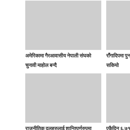
अमेरिकामा गैरआवासीय नेपाली संघको
राँगादिपमा पु
चुनावी माहोल बन्दै
सकियो
राजनीतिक दलहरुलाई शान्तिपूर्णरुपमा
एकैदिन ६,७१