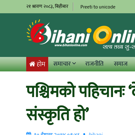
२१ श्रावण २०८३, बिहीबार
Preeti to unicode
समाचार
राजनीति
समाज
होम
पश्चिमको पहिचानः ‘
संस्कृति हो’
३० बैशाख २०७४ ०१:४६
bihani