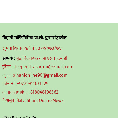
बिहानी मल्टिमिडिया प्रा.ली. द्वारा संञ्चालीत
सुचना विभाग दर्ता नं.१७२१/०७३/७४
सम्पर्क :
बुढानिलकण्ठ न.पा १० काठमाडौं
ईमेल : deependrasarum@gmail.com
न्यूज : bihanionline90@gmail.com
फोन नं : +9779811631529
जापान सम्पर्क : +818048108362
फेशबुक पेज : Bihani Online News