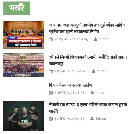
pagination
भर्खरै
जापानमा खाद्यवस्तुको उपभोग कर दुई वर्षका लागि १
प्रतिशतमा झार्ने सरकारको निर्णय
२० श्रावण २०८३ १७:५६
bihani
स्पेनले जित्यो विश्वकपको उपाधी,अर्जेन्टिनाको सपना
चकनाचुर
४ श्रावण २०८३ ०४:०८
bihani
फिफा विश्वकप प्रत्यक्ष लाईभ
४ असार २०८३ ०३:१३
bihani
नेपाली रक ब्यान्ड ‘द एक्स’ पहिलो पटक जापान टुरमा
आउँदै
३० जेष्ठ २०८३ ०७:३६
bihani