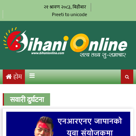
२१ श्रावण २०८३, बिहीबार
Preeti to unicode
होम
सवारी दुर्घटना