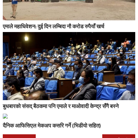
एमाले महाधिवेशन: दुई दिन लम्बिदा नौ करोड रुपैयाँ खर्च
बुधबारको संसद् बैठकमा पनि एमाले र माओवादी केन्द्र सँगै बस्ने
दैनिक आफिसिएल मेकअप कसरि गर्ने (भिडीयो सहित)