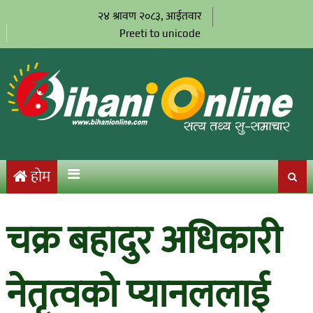
२४ श्रावण २०८३, आईतवार
Preeti to unicode
होम
चक्र बहादुर अधिकारी
नेतृत्वको प्यानललाई