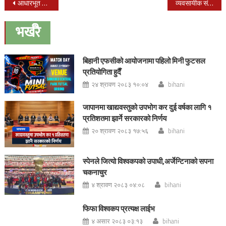
Post
आधारभूत स्वास्थ्य सेवालाई प्रभावकारी बनाउने प्रधानमन्त्री देउवाको भनाई
व्यवसायीक संगठनमा राजनिति गरिनुहुँदैन भट्टराई ।
navigation
भर्खरै
बिहानी एफसीको आयोजनामा पहिलो मिनी फुटसल
प्रतियोगिता हुदैँ
२४ श्रावण २०८३ १०:०४
bihani
जापानमा खाद्यवस्तुको उपभोग कर दुई वर्षका लागि १
प्रतिशतमा झार्ने सरकारको निर्णय
२० श्रावण २०८३ १७:५६
bihani
स्पेनले जित्यो विश्वकपको उपाधी,अर्जेन्टिनाको सपना
चकनाचुर
४ श्रावण २०८३ ०४:०८
bihani
फिफा विश्वकप प्रत्यक्ष लाईभ
४ असार २०८३ ०३:१३
bihani