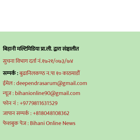
बिहानी मल्टिमिडिया प्रा.ली. द्वारा संञ्चालीत
सुचना विभाग दर्ता नं.१७२१/०७३/७४
सम्पर्क :
बुढानिलकण्ठ न.पा १० काठमाडौं
ईमेल : deependrasarum@gmail.com
न्यूज : bihanionline90@gmail.com
फोन नं : +9779811631529
जापान सम्पर्क : +818048108362
फेशबुक पेज : Bihani Online News