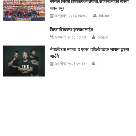
स्पेनले जित्यो विश्वकपको उपाधी,अर्जेन्टिनाको सपना
चकनाचुर
४ श्रावण २०८३ ०४:०८
bihani
फिफा विश्वकप प्रत्यक्ष लाईभ
४ असार २०८३ ०३:१३
bihani
नेपाली रक ब्यान्ड ‘द एक्स’ पहिलो पटक जापान टुरमा
आउँदै
३० जेष्ठ २०८३ ०७:३६
bihani