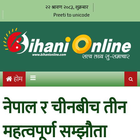
२२ श्रावण २०८३, शुक्रबार
Preeti to unicode
होम
नेपाल र चीनबीच तीन
महत्वपूर्ण सम्झौता