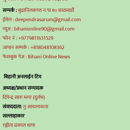
सम्पर्क :
बुढानिलकण्ठ न.पा १० काठमाडौं
ईमेल : deependrasarum@gmail.com
न्यूज : bihanionline90@gmail.com
फोन नं : +9779811631529
जापान सम्पर्क : +818048108362
फेशबुक पेज : Bihani Online News
बिहानी अनलाईन टिम
अध्यक्ष/प्रधान सम्पादक
दिपेन्द्र सारु मगर (दुर्लभ)
संवाददाता:
तु-आवश्यकता
सल्लाहाकार
रञ्जीता ढकाल थापा