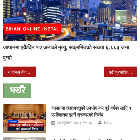
जापानमा एकैदिन १२ जनाको मृत्यु, संक्रमितको संख्या ६,८८३ जना
पुग्यो
Post
चीनले नेपाललाई १० लाख अमेरिकी डलर सहयोग गर्ने
बढी प्रभावित क्षेत्रलाई प्राथमिकता दिई राहत वितरण गर्न गृहमन्त्रीको निर्देशन
navigation
भर्खरै
जापानमा खाद्यवस्तुको उपभोग कर दुई वर्षका लागि १
प्रतिशतमा झार्ने सरकारको निर्णय
२० श्रावण २०८३ १७:५६
bihani