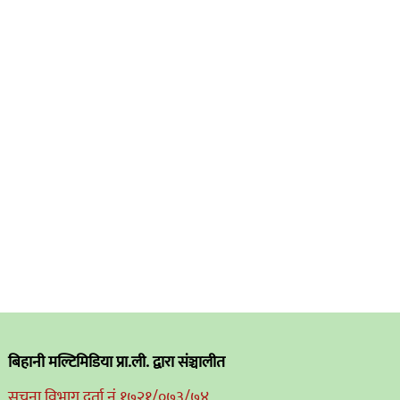
बिहानी मल्टिमिडिया प्रा.ली. द्वारा संञ्चालीत
सुचना विभाग दर्ता नं.१७२१/०७३/७४